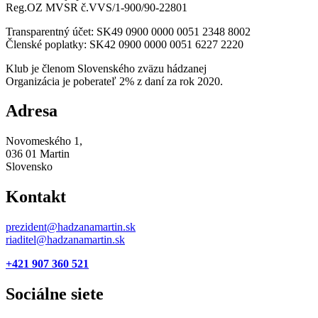
Reg.OZ MVSR č.VVS/1-900/90-22801
Transparentný účet: SK49 0900 0000 0051 2348 8002
Členské poplatky: SK42 0900 0000 0051 6227 2220
Klub je členom Slovenského zväzu hádzanej
Organizácia je poberateľ 2% z daní za rok 2020.
Adresa
Novomeského 1,
036 01 Martin
Slovensko
Kontakt
prezident@hadzanamartin.sk
riaditel@hadzanamartin.sk
+421 907 360 521
Sociálne siete