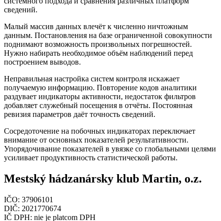
системного подхода и сравнения различных платформ
сведений.
Малый массив данных влечёт к численно ничтожным
данным. Постановления на базе ограниченной совокупности
поднимают возможность произвольных погрешностей.
Нужно набирать необходимое объём наблюдений перед
построением выводов.
Неправильная настройка систем контроля искажает
получаемую информацию. Повторение кодов аналитики
раздувает индикаторы активности, недостаток фильтров
добавляет служебный посещения в отчёты. Постоянная
ревизия параметров даёт точность сведений.
Сосредоточение на побочных индикаторах переключает
внимание от основных показателей результативности.
Упорядочивание показателей в увязке со глобальными целями
усиливает продуктивность статистической работы.
Mestský hádzanársky klub Martin, o.z.
IČO: 37906101
DIČ: 2021770674
IČ DPH: nie je platcom DPH