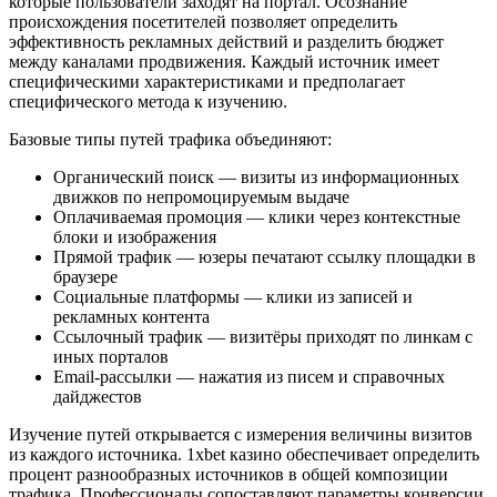
которые пользователи заходят на портал. Осознание
происхождения посетителей позволяет определить
эффективность рекламных действий и разделить бюджет
между каналами продвижения. Каждый источник имеет
специфическими характеристиками и предполагает
специфического метода к изучению.
Базовые типы путей трафика объединяют:
Органический поиск — визиты из информационных
движков по непромоцируемым выдаче
Оплачиваемая промоция — клики через контекстные
блоки и изображения
Прямой трафик — юзеры печатают ссылку площадки в
браузере
Социальные платформы — клики из записей и
рекламных контента
Ссылочный трафик — визитёры приходят по линкам с
иных порталов
Email-рассылки — нажатия из писем и справочных
дайджестов
Изучение путей открывается с измерения величины визитов
из каждого источника. 1xbet казино обеспечивает определить
процент разнообразных источников в общей композиции
трафика. Профессионалы сопоставляют параметры конверсии