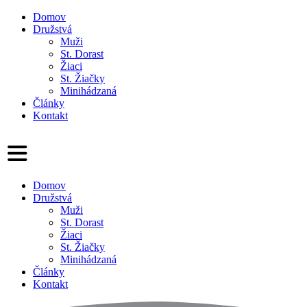
Domov
Družstvá
Muži
St. Dorast
Žiaci
St. Žiačky
Minihádzaná
Články
Kontakt
Domov
Družstvá
Muži
St. Dorast
Žiaci
St. Žiačky
Minihádzaná
Články
Kontakt