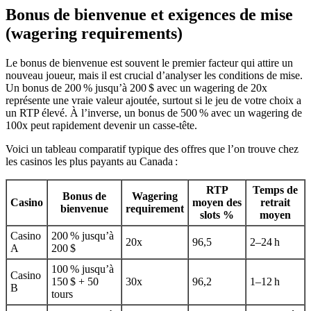
Bonus de bienvenue et exigences de mise
(wagering requirements)
Le bonus de bienvenue est souvent le premier facteur qui attire un
nouveau joueur, mais il est crucial d’analyser les conditions de mise.
Un bonus de 200 % jusqu’à 200 $ avec un wagering de 20x
représente une vraie valeur ajoutée, surtout si le jeu de votre choix a
un RTP élevé. À l’inverse, un bonus de 500 % avec un wagering de
100x peut rapidement devenir un casse‑tête.
Voici un tableau comparatif typique des offres que l’on trouve chez
les casinos les plus payants au Canada :
RTP
Temps de
Bonus de
Wagering
Casino
moyen des
retrait
bienvenue
requirement
slots %
moyen
Casino
200 % jusqu’à
20x
96,5
2–24 h
A
200 $
100 % jusqu’à
Casino
150 $ + 50
30x
96,2
1–12 h
B
tours