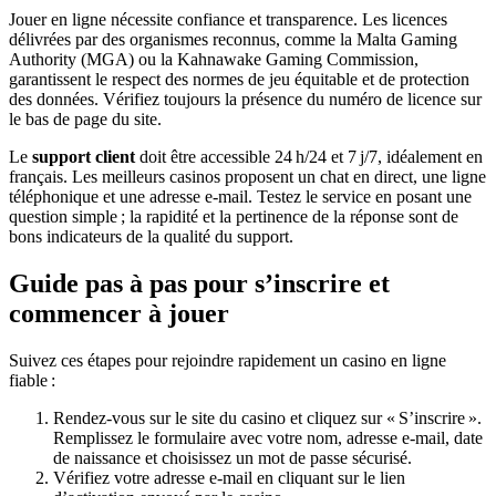
Jouer en ligne nécessite confiance et transparence. Les licences
délivrées par des organismes reconnus, comme la Malta Gaming
Authority (MGA) ou la Kahnawake Gaming Commission,
garantissent le respect des normes de jeu équitable et de protection
des données. Vérifiez toujours la présence du numéro de licence sur
le bas de page du site.
Le
support client
doit être accessible 24 h/24 et 7 j/7, idéalement en
français. Les meilleurs casinos proposent un chat en direct, une ligne
téléphonique et une adresse e‑mail. Testez le service en posant une
question simple ; la rapidité et la pertinence de la réponse sont de
bons indicateurs de la qualité du support.
Guide pas à pas pour s’inscrire et
commencer à jouer
Suivez ces étapes pour rejoindre rapidement un casino en ligne
fiable :
Rendez‑vous sur le site du casino et cliquez sur « S’inscrire ».
Remplissez le formulaire avec votre nom, adresse e‑mail, date
de naissance et choisissez un mot de passe sécurisé.
Vérifiez votre adresse e‑mail en cliquant sur le lien