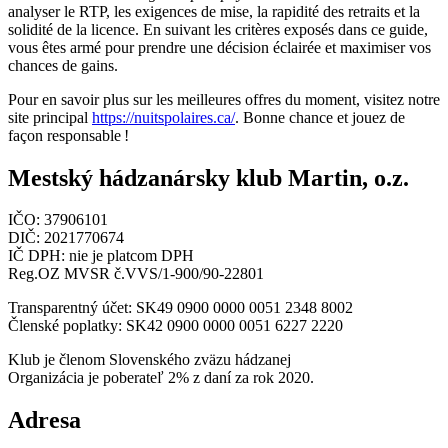
analyser le RTP, les exigences de mise, la rapidité des retraits et la
solidité de la licence. En suivant les critères exposés dans ce guide,
vous êtes armé pour prendre une décision éclairée et maximiser vos
chances de gains.
Pour en savoir plus sur les meilleures offres du moment, visitez notre
site principal
https://nuitspolaires.ca/
. Bonne chance et jouez de
façon responsable !
Mestský hádzanársky klub Martin, o.z.
IČO: 37906101
DIČ: 2021770674
IČ DPH: nie je platcom DPH
Reg.OZ MVSR č.VVS/1-900/90-22801
Transparentný účet: SK49 0900 0000 0051 2348 8002
Členské poplatky: SK42 0900 0000 0051 6227 2220
Klub je členom Slovenského zväzu hádzanej
Organizácia je poberateľ 2% z daní za rok 2020.
Adresa