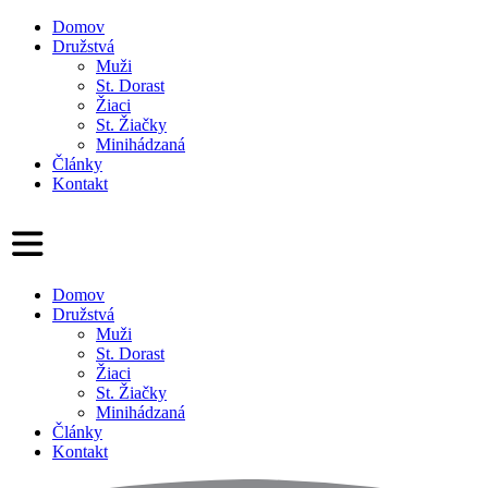
Domov
Družstvá
Muži
St. Dorast
Žiaci
St. Žiačky
Minihádzaná
Články
Kontakt
Domov
Družstvá
Muži
St. Dorast
Žiaci
St. Žiačky
Minihádzaná
Články
Kontakt