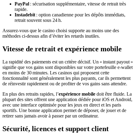
PayPal
: sécurisation supplémentaire, vitesse de retrait très
rapide.
Instadebit
: option canadienne pour les dépôts immédiats,
retrait souvent sous 24 h.
Assurez‑vous que le casino choisi supporte au moins une des
méthodes ci‑dessus afin d’éviter les retards inutiles.
Vitesse de retrait et expérience mobile
La rapidité des paiements est un critère décisif. Un « instant payout »
signifie que vos gains sont disponibles sur votre portefeuille e‑wallet
en moins de 30 minutes. Les casinos qui proposent cette
fonctionnalité sont généralement les plus payants, car ils permettent
de réinvestir rapidement ou de profiter de vos gains sans attendre.
En plus des retraits rapides, l’
expérience mobile
doit être fluide. La
plupart des sites offrent une application dédiée pour iOS et Android,
avec une interface optimisée pour les jeux en direct et les paris
sportifs. Une bonne application permet de déposer, de jouer et de
retirer sans jamais avoir à passer par un ordinateur.
Sécurité, licences et support client