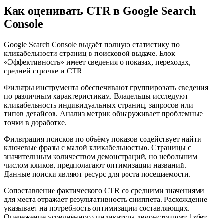
Как оценивать CTR в Google Search
Console
Google Search Console выдаёт полную статистику по
кликабельности страниц в поисковой выдаче. Блок
«Эффективность» имеет сведения о показах, переходах,
средней строчке и CTR.
Фильтры инструмента обеспечивают группировать сведения
по различным характеристикам. Владельцы исследуют
кликабельность индивидуальных страниц, запросов или
типов девайсов. Анализ метрик обнаруживает проблемные
точки в доработке.
Фильтрация поисков по объёму показов содействует найти
ключевые фразы с малой кликабельностью. Страницы с
значительным количеством демонстраций, но небольшим
числом кликов, предполагают оптимизации названий.
Данные поиски являют ресурс для роста посещаемости.
Сопоставление фактического CTR со средними значениями
для места отражает результативность сниппета. Расхождение
указывает на потребность оптимизации составляющих.
Опережение усреднённого индикатора демонстрирует 1хбет