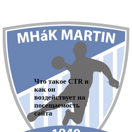
Что такое CTR и
как он
воздействует на
посещаемость
сайта