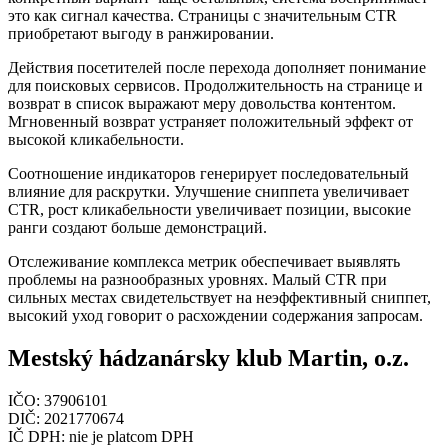
это как сигнал качества. Страницы с значительным CTR
приобретают выгоду в ранжировании.
Действия посетителей после перехода дополняет понимание
для поисковых сервисов. Продолжительность на странице и
возврат в список выражают меру довольства контентом.
Мгновенный возврат устраняет положительный эффект от
высокой кликабельности.
Соотношение индикаторов генерирует последовательный
влияние для раскрутки. Улучшение сниппета увеличивает
CTR, рост кликабельности увеличивает позиции, высокие
ранги создают больше демонстраций.
Отслеживание комплекса метрик обеспечивает выявлять
проблемы на разнообразных уровнях. Малый CTR при
сильных местах свидетельствует на неэффективный сниппет,
высокий уход говорит о расхождении содержания запросам.
Mestský hádzanársky klub Martin, o.z.
IČO: 37906101
DIČ: 2021770674
IČ DPH: nie je platcom DPH