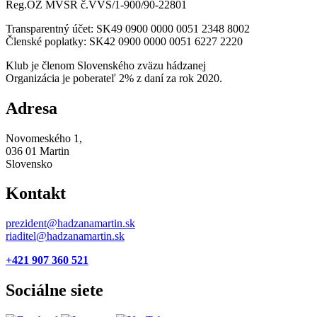
Reg.OZ MVSR č.VVS/1-900/90-22801
Transparentný účet: SK49 0900 0000 0051 2348 8002
Členské poplatky: SK42 0900 0000 0051 6227 2220
Klub je členom Slovenského zväzu hádzanej
Organizácia je poberateľ 2% z daní za rok 2020.
Adresa
Novomeského 1,
036 01 Martin
Slovensko
Kontakt
prezident@hadzanamartin.sk
riaditel@hadzanamartin.sk
+421 907 360 521
Sociálne siete