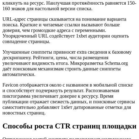
кликнуть на ресурс. Наилучшая протяжённость равняется 150-
160 знаков для настольной версии списка.
URL-адрес страницы сказывается на понимание варианта
поиска. Краткие и читаемые ссылки вызывают больше
доверия, чем громоздкие адреса с переменными.
Упорядоченный URL содействует 1xbet аудитории оценить
совпадение страницы.
Улучшенные сниппеты привносят extra сведения к базовому
дескрипшену. Рейтинги, цены, числа размещения
увеличивают видимость итога. Микроразметка Schema.org
даёт поисковым механизмам строить данные сниппеты
автоматически.
Favicon отображается около с названием в мобильной списке
и способствует подчеркнуть результат. Распознаваемая
пиктограмма увеличивает доверие к ресурсу. Время
публикации отражает свежесть данных, и поисковые сервисы
самостоятельно добавляют 1хбет датированные отметки для
новостных страниц.
Способы роста CTR страниц площадки