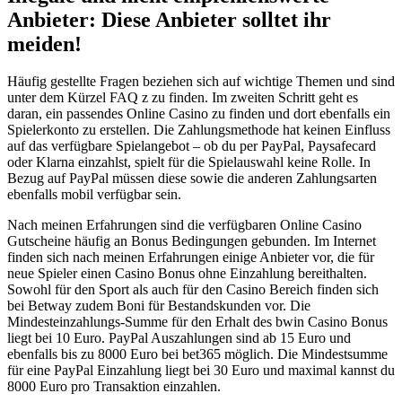
Anbieter: Diese Anbieter solltet ihr
meiden!
Häufig gestellte Fragen beziehen sich auf wichtige Themen und sind
unter dem Kürzel FAQ z zu finden. Im zweiten Schritt geht es
daran, ein passendes Online Casino zu finden und dort ebenfalls ein
Spielerkonto zu erstellen. Die Zahlungsmethode hat keinen Einfluss
auf das verfügbare Spielangebot – ob du per PayPal, Paysafecard
oder Klarna einzahlst, spielt für die Spielauswahl keine Rolle. In
Bezug auf PayPal müssen diese sowie die anderen Zahlungsarten
ebenfalls mobil verfügbar sein.
Nach meinen Erfahrungen sind die verfügbaren Online Casino
Gutscheine häufig an Bonus Bedingungen gebunden. Im Internet
finden sich nach meinen Erfahrungen einige Anbieter vor, die für
neue Spieler einen Casino Bonus ohne Einzahlung bereithalten.
Sowohl für den Sport als auch für den Casino Bereich finden sich
bei Betway zudem Boni für Bestandskunden vor. Die
Mindesteinzahlungs-Summe für den Erhalt des bwin Casino Bonus
liegt bei 10 Euro. PayPal Auszahlungen sind ab 15 Euro und
ebenfalls bis zu 8000 Euro bei bet365 möglich. Die Mindestsumme
für eine PayPal Einzahlung liegt bei 30 Euro und maximal kannst du
8000 Euro pro Transaktion einzahlen.