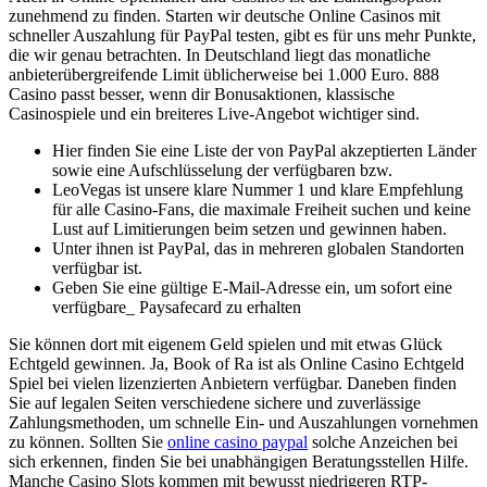
zunehmend zu finden. Starten wir deutsche Online Casinos mit
schneller Auszahlung für PayPal testen, gibt es für uns mehr Punkte,
die wir genau betrachten. In Deutschland liegt das monatliche
anbieterübergreifende Limit üblicherweise bei 1.000 Euro. 888
Casino passt besser, wenn dir Bonusaktionen, klassische
Casinospiele und ein breiteres Live-Angebot wichtiger sind.
Hier finden Sie eine Liste der von PayPal akzeptierten Länder
sowie eine Aufschlüsselung der verfügbaren bzw.
LeoVegas ist unsere klare Nummer 1 und klare Empfehlung
für alle Casino-Fans, die maximale Freiheit suchen und keine
Lust auf Limitierungen beim setzen und gewinnen haben.
Unter ihnen ist PayPal, das in mehreren globalen Standorten
verfügbar ist.
Geben Sie eine gültige E-Mail-Adresse ein, um sofort eine
verfügbare_ Paysafecard zu erhalten
Sie können dort mit eigenem Geld spielen und mit etwas Glück
Echtgeld gewinnen. Ja, Book of Ra ist als Online Casino Echtgeld
Spiel bei vielen lizenzierten Anbietern verfügbar. Daneben finden
Sie auf legalen Seiten verschiedene sichere und zuverlässige
Zahlungsmethoden, um schnelle Ein- und Auszahlungen vornehmen
zu können. Sollten Sie
online casino paypal
solche Anzeichen bei
sich erkennen, finden Sie bei unabhängigen Beratungsstellen Hilfe.
Manche Casino Slots kommen mit bewusst niedrigeren RTP-