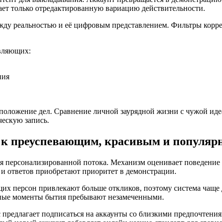
чает только отредактированную вариацию действительности.
ду реальностью и её цифровым представлением. Фильтры коррек
авляющих:
ния
 положение дел. Сравнение личной заурядной жизни с чужой ид
ческую запись.
 к преуспевающим, красивым и популяр
я персонализированной потока. Механизм оценивает поведение 
и ответов приобретают приоритет в демонстрации.
щих персон привлекают больше откликов, поэтому система чаще
ные моменты бытия пребывают незамеченными.
 предлагает подписаться на аккаунты со близкими предпочтени