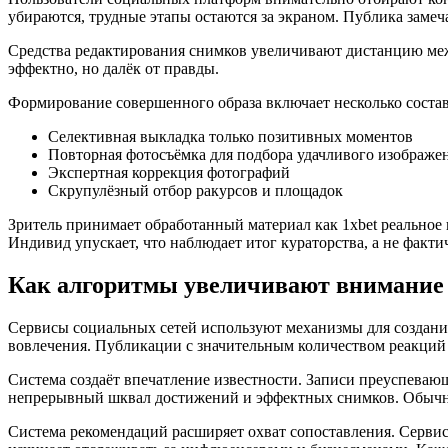
убираются, трудные этапы остаются за экраном. Публика заме
Средства редактирования снимков увеличивают дистанцию меж
эффектно, но далёк от правды.
Формирование совершенного образа включает несколько сост
Селективная выкладка только позитивных моментов
Повторная фотосъёмка для подбора удачливого изображе
Экспертная коррекция фотографий
Скрупулёзный отбор ракурсов и площадок
Зритель принимает обработанный материал как 1xbet реальное
Индивид упускает, что наблюдает итог кураторства, а не факти
Как алгоритмы увеличивают внимание
Сервисы социальных сетей используют механизмы для создани
вовлечения. Публикации с значительным количеством реакций 
Система создаёт впечатление известности. Записи преуспеваю
непрерывный шквал достижений и эффектных снимков. Обыч
Система рекомендаций расширяет охват сопоставления. Сервис