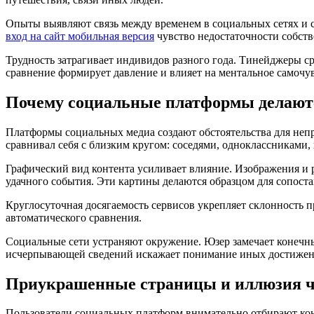
Опыты выявляют связь между временем в социальных сетях и 
вход на сайт мобильная версия
чувство недостаточности собств
Трудность затрагивает индивидов разного года. Тинейджеры 
сравнение формирует давление и влияет на ментальное самочу
Почему социальные платформы делаютс
Платформы социальных медиа создают обстоятельства для неп
сравнивал себя с близким кругом: соседями, одноклассниками,
Графический вид контента усиливает влияние. Изображения и 
удачного события. Эти картины делаются образцом для сопоста
Круглосуточная досягаемость сервисов укрепляет склонность пр
автоматического сравнения.
Социальные сети устраняют окружение. Юзер замечает конечный
исчерпывающей сведений искажает понимание иных достижен
Приукрашенные страницы и иллюзия ч
Пользователи социальных платформ внимательно отбирают ко