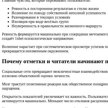
Главные чувства, которые переживают пользователи:
Ревность к посторонним результатам и стилю жизни
Волнение по поводу собственной неполной успешности
Разочарование в текущих условиях
Изоляция при виде весёлых групп
Неуверенность в правильности жизненного маршрута
Ревность формируется машинально при созерцании мечтаемого
создаёт 1xbet психологическое напряжение.
Волнение нарастает при систематическом просмотре успехов по
превращается неизменным окружением.
Почему отметки и читатели начинают 
Социальные сети превращают межличностные взаимодействия в
иллюзию объективной оценки личности.
Мозг трактует позитивные реакции как общественное поощрени
ощущения.
Открытость показателей увеличивает их важность. Пользовате
активируется машинально. Меньшее число откликов расценива