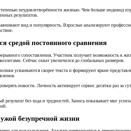
степенью неудовлетворённости жизнью. Чем больше индивид изу
енных результатов.
сравнивают вид и популярность. Взрослые анализируют професс
вствие.
я средой постоянного сравнения
рерывного сопоставления. Участник получает возможность к ж
 коллегами. Сейчас охват увеличился до глобальных размеров.
ролики усваиваются скорее текста и формируют яркие представ
вления.
оверять новости. Личность активирует сервис десятки раз за су
 результат без хода и трудностей. Запись показывает миг успе
ий.
ужой безупречной жизни
нтент для выкладывания. Аккаунт превращается в демонстраци