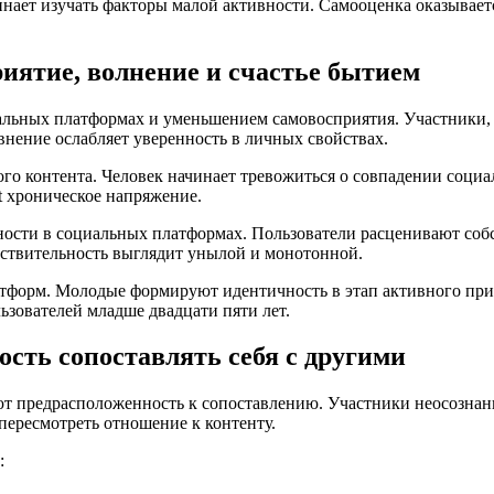
инает изучать факторы малой активности. Самооценка оказывае
иятие, волнение и счастье бытием
ьных платформах и уменьшением самовосприятия. Участники, уд
внение ослабляет уверенность в личных свойствах.
го контента. Человек начинает тревожиться о совпадении социа
t хроническое напряжение.
ности в социальных платформах. Пользователи расценивают собс
йствительность выглядит унылой и монотонной.
форм. Молодые формируют идентичность в этап активного прим
ьзователей младше двадцати пяти лет.
сть сопоставлять себя с другими
ют предрасположенность к сопоставлению. Участники неосозна
пересмотреть отношение к контенту.
: