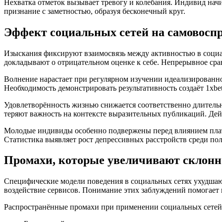
Нехватка отметок вызывает тревогу и колебания. Индивид нач
признание с заметностью, образуя бесконечный круг.
Эффект социальных сетей на самовоспр
Изыскания фиксируют взаимосвязь между активностью в социал
докладывают о отрицательном оценке к себе. Непрерывное сра
Волнение нарастает при регулярном изучении идеализированно
Необходимость демонстрировать результативность создаёт 1xbe
Удовлетворённость жизнью снижается соответственно длитель
теряют важность на контексте выразительных публикаций. Де
Молодые индивиды особенно подвержены перед влиянием плат
Статистика выявляет рост депрессивных расстройств среди пол
Промахи, которые увеличивают склонно
Специфические модели поведения в социальных сетях ухудша
воздействие сервисов. Понимание этих заблуждений помогает 
Распространённые промахи при применении социальных сетей