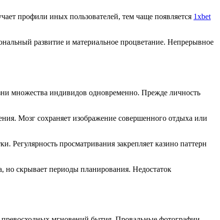
чает профили иных пользователей, тем чаще появляется
1xbet
иональный развитие и материальное процветание. Непрерывное
изни множества индивидов одновременно. Прежде личность
ления. Мозг сохраняет изображение совершенного отдыха или
тки. Регулярность просматривания закрепляет казино паттерн
ха, но скрывает периоды планирования. Недостаток
ю превосходных мгновений бытия. Провальные фотографии