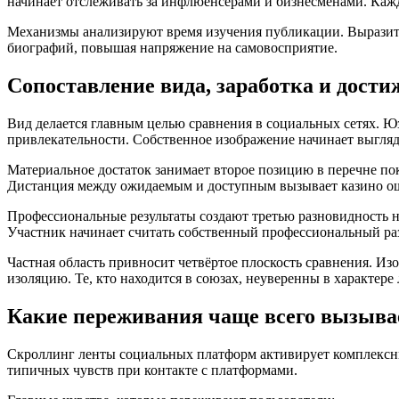
начинает отслеживать за инфлюенсерами и бизнесменами. Кажд
Механизмы анализируют время изучения публикации. Выразит
биографий, повышая напряжение на самовосприятие.
Сопоставление вида, заработка и дост
Вид делается главным целью сравнения в социальных сетях. 
привлекательности. Собственное изображение начинает выгляд
Материальное достаток занимает второе позицию в перечне по
Дистанция между ожидаемым и доступным вызывает казино о
Профессиональные результаты создают третью разновидность 
Участник начинает считать собственный профессиональный ра
Частная область привносит четвёртое плоскость сравнения. 
изоляцию. Те, кто находится в союзах, неуверенны в характере
Какие переживания чаще всего вызывае
Скроллинг ленты социальных платформ активирует комплексны
типичных чувств при контакте с платформами.