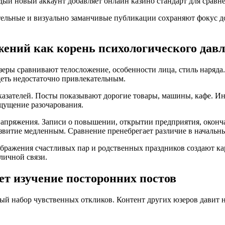
ый новый аккаунт добавляет онлайн казино стандарт для сравне
ельные и визуально заманчивые публикации сохраняют фокус д
ижений как корень психологического дав
Юзеры сравнивают телосложение, особенности лица, стиль наря
еть недостаточно привлекательным.
казателей. Посты показывают дорогие товары, машины, кафе. И
щущение разочарования.
напряжения. Записи о повышении, открытии предприятия, окон
звитие медленным. Сравнение пренебрегает различие в начальн
Изображения счастливых пар и родственных праздников создают
 личной связи.
т изучение посторонних постов
й набор чувственных откликов. Контент других юзеров давит н