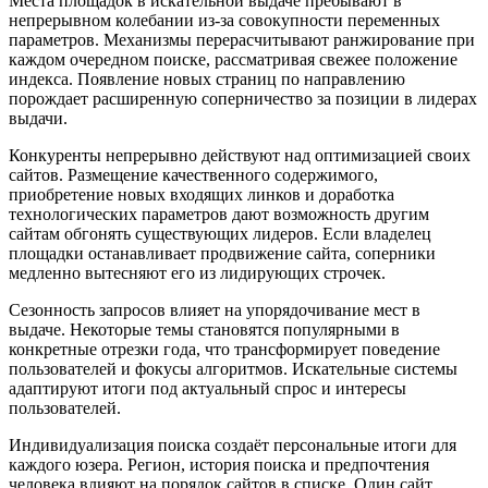
Места площадок в искательной выдаче пребывают в
непрерывном колебании из-за совокупности переменных
параметров. Механизмы перерасчитывают ранжирование при
каждом очередном поиске, рассматривая свежее положение
индекса. Появление новых страниц по направлению
порождает расширенную соперничество за позиции в лидерах
выдачи.
Конкуренты непрерывно действуют над оптимизацией своих
сайтов. Размещение качественного содержимого,
приобретение новых входящих линков и доработка
технологических параметров дают возможность другим
сайтам обгонять существующих лидеров. Если владелец
площадки останавливает продвижение сайта, соперники
медленно вытесняют его из лидирующих строчек.
Сезонность запросов влияет на упорядочивание мест в
выдаче. Некоторые темы становятся популярными в
конкретные отрезки года, что трансформирует поведение
пользователей и фокусы алгоритмов. Искательные системы
адаптируют итоги под актуальный спрос и интересы
пользователей.
Индивидуализация поиска создаёт персональные итоги для
каждого юзера. Регион, история поиска и предпочтения
человека влияют на порядок сайтов в списке. Один сайт