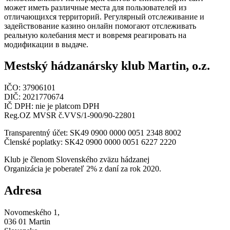
может иметь различные места для пользователей из
отличающихся территорий. Регулярный отслеживание и
задействование казино онлайн помогают отслеживать
реальную колебания мест и вовремя реагировать на
модификации в выдаче.
Mestský hádzanársky klub Martin, o.z.
IČO: 37906101
DIČ: 2021770674
IČ DPH: nie je platcom DPH
Reg.OZ MVSR č.VVS/1-900/90-22801
Transparentný účet: SK49 0900 0000 0051 2348 8002
Členské poplatky: SK42 0900 0000 0051 6227 2220
Klub je členom Slovenského zväzu hádzanej
Organizácia je poberateľ 2% z daní za rok 2020.
Adresa
Novomeského 1,
036 01 Martin