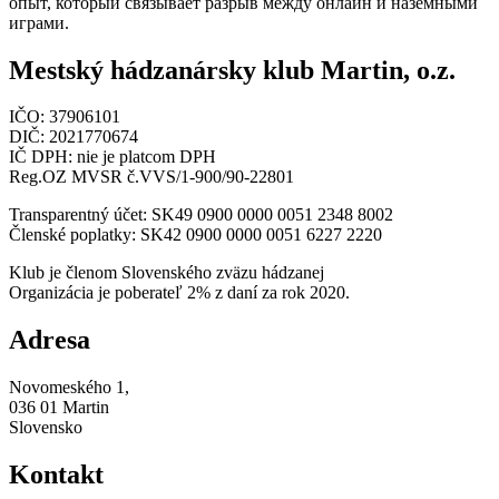
опыт, который связывает разрыв между онлайн и наземными
играми.
Mestský hádzanársky klub Martin, o.z.
IČO: 37906101
DIČ: 2021770674
IČ DPH: nie je platcom DPH
Reg.OZ MVSR č.VVS/1-900/90-22801
Transparentný účet: SK49 0900 0000 0051 2348 8002
Členské poplatky: SK42 0900 0000 0051 6227 2220
Klub je členom Slovenského zväzu hádzanej
Organizácia je poberateľ 2% z daní za rok 2020.
Adresa
Novomeského 1,
036 01 Martin
Slovensko
Kontakt