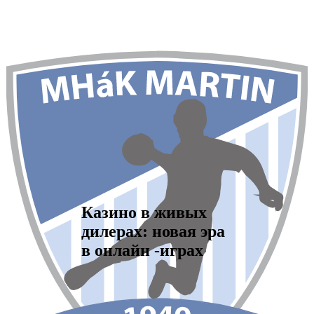
Казино в живых
дилерах: новая эра
в онлайн -играх