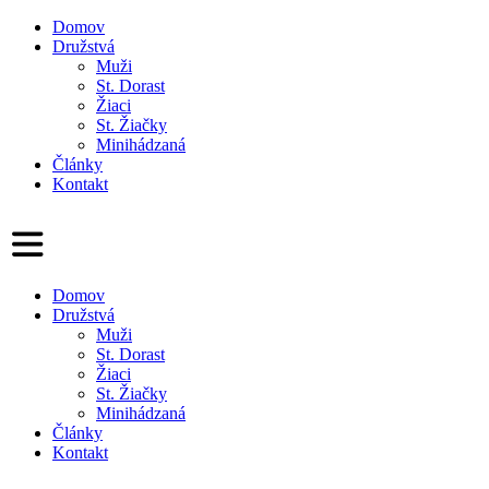
Domov
Družstvá
Muži
St. Dorast
Žiaci
St. Žiačky
Minihádzaná
Články
Kontakt
Domov
Družstvá
Muži
St. Dorast
Žiaci
St. Žiačky
Minihádzaná
Články
Kontakt