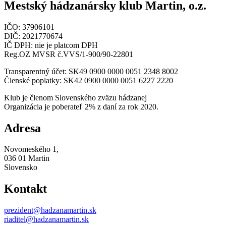
Mestský hádzanársky klub Martin, o.z.
IČO: 37906101
DIČ: 2021770674
IČ DPH: nie je platcom DPH
Reg.OZ MVSR č.VVS/1-900/90-22801
Transparentný účet: SK49 0900 0000 0051 2348 8002
Členské poplatky: SK42 0900 0000 0051 6227 2220
Klub je členom Slovenského zväzu hádzanej
Organizácia je poberateľ 2% z daní za rok 2020.
Adresa
Novomeského 1,
036 01 Martin
Slovensko
Kontakt
prezident@hadzanamartin.sk
riaditel@hadzanamartin.sk