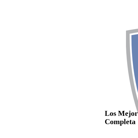
Los Mejor
Completa