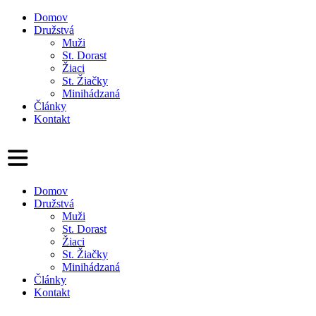
Domov
Družstvá
Muži
St. Dorast
Žiaci
St. Žiačky
Minihádzaná
Články
Kontakt
Domov
Družstvá
Muži
St. Dorast
Žiaci
St. Žiačky
Minihádzaná
Články
Kontakt