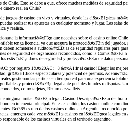
de Chile. Esto se debe a que, ofrece muchas medidas de seguridad p
 dinero real en Chile?
a de juegos de casino en vivo y virtuales, desde las cl&#xE1;sicas m&#
 puedas realizar tus apuestas en cualquier momento y lugar. Las salas d
a y realista.
onarte la informaci&#xF3;n que necesites sobre el casino online Chile g
iable tenga licencia, ya que asegura la protecci&#xF3;n del jugador, g
eben someterse a auditor&#xED;as de seguridad regulares para garant
iones de seguridad de organismos reconocidos, como la Comisi&#xF3;n 
los est&#xE1;ndares de seguridad y protecci&#xF3;n de datos personale
 por registro 1&#x20AC; +8 &#xA1;Ir al casino! Elegir las mejores
ad, gr&#xE1;ficos espectaculares y potencial de premios. Adem&#xE1;s 
ales gestionan las partidas en tiempo real para una experiencia totalm
 fiables y protecci&#xF3;n legal ante posibles fraudes o disputas. Un 
onocidos, como tarjetas, Bizum o e-wallets.
mente ninguna limitaci&#xF3;n legal. Casino Descripci&#xF3;n del b
o en tu cuenta principal. En este sentido, los casinos online con dine
ntes. Bet365 es uno de los casinos online en Argentina reconocido por 
ias, emergen cada vez m&#xE1;s casinos en l&#xED;nea legales en Ar
responsable de los casinos virtuales en el territorio argentino.