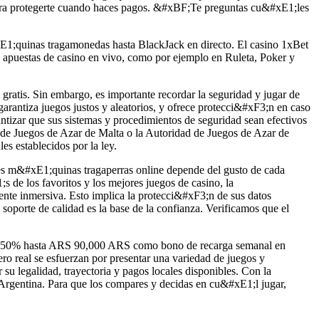
ara protegerte cuando haces pagos. &#xBF;Te preguntas cu&#xE1;les
xE1;quinas tragamonedas hasta BlackJack en directo. El casino 1xBet
e apuestas de casino en vivo, como por ejemplo en Ruleta, Poker y
ratis. Sin embargo, es importante recordar la seguridad y jugar de
arantiza juegos justos y aleatorios, y ofrece protecci&#xF3;n en caso
izar que sus sistemas y procedimientos de seguridad sean efectivos
de Juegos de Azar de Malta o la Autoridad de Juegos de Azar de
s establecidos por la ley.
 m&#xE1;quinas tragaperras online depende del gusto de cada
de los favoritos y los mejores juegos de casino, la
ente inmersiva. Esto implica la protecci&#xF3;n de sus datos
soporte de calidad es la base de la confianza. Verificamos que el
ono 50% hasta ARS 90,000 ARS como bono de recarga semanal en
ro real se esfuerzan por presentar una variedad de juegos y
su legalidad, trayectoria y pagos locales disponibles. Con la
gentina. Para que los compares y decidas en cu&#xE1;l jugar,