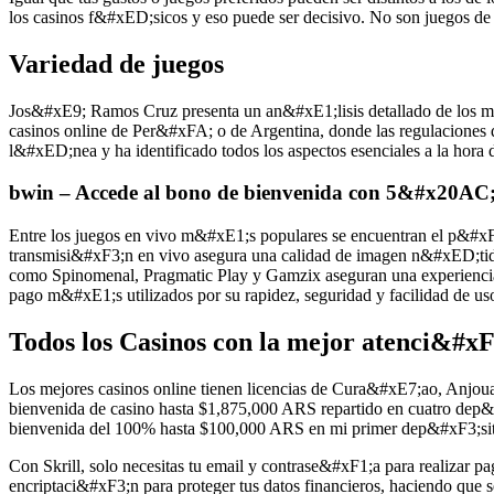
los casinos f&#xED;sicos y eso puede ser decisivo. No son juegos de 
Variedad de juegos
Jos&#xE9; Ramos Cruz presenta un an&#xE1;lisis detallado de los me
casinos online de Per&#xFA; o de Argentina, donde las regulaciones 
l&#xED;nea y ha identificado todos los aspectos esenciales a la hora
bwin – Accede al bono de bienvenida con 5&#x20AC
Entre los juegos en vivo m&#xE1;s populares se encuentran el p&#xF
transmisi&#xF3;n en vivo asegura una calidad de imagen n&#xED;tida
como Spinomenal, Pragmatic Play y Gamzix aseguran una experiencia
pago m&#xE1;s utilizados por su rapidez, seguridad y facilidad de us
Todos los Casinos con la mejor atenci&#xF3
Los mejores casinos online tienen licencias de Cura&#xE7;ao, Anjou
bienvenida de casino hasta $1,875,000 ARS repartido en cuatro dep&
bienvenida del 100% hasta $100,000 ARS en mi primer dep&#xF3;sito
Con Skrill, solo necesitas tu email y contrase&#xF1;a para realizar
encriptaci&#xF3;n para proteger tus datos financieros, haciendo qu