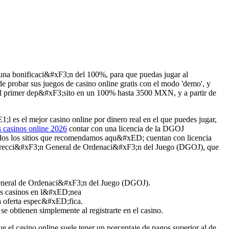
n una bonificaci&#xF3;n del 100%, para que puedas jugar al
e probar sus juegos de casino online gratis con el modo 'demo', y
l primer dep&#xF3;sito en un 100% hasta 3500 MXN, y a partir de
;l es el mejor casino online por dinero real en el que puedes jugar,
 casinos online 2026
contar con una licencia de la DGOJ
odos los sitios que recomendamos aqu&#xED; cuentan con licencia
 Direcci&#xF3;n General de Ordenaci&#xF3;n del Juego (DGOJ), que
 General de Ordenaci&#xF3;n del Juego (DGOJ).
 casinos en l&#xED;nea
a oferta espec&#xED;fica.
 obtienen simplemente al registrarte en el casino.
e el casino online suele tener un porcentaje de pagos superior al de