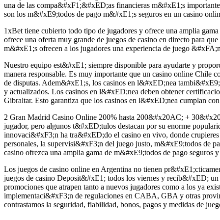
una de las compa&#xF1;&#xED;as financieras m&#xE1;s importantes 
son los m&#xE9;todos de pago m&#xE1;s seguros en un casino online
1xBet tiene cubierto todo tipo de jugadores y ofrece una amplia gam
ofrece una oferta muy grande de juegos de casino en directo para que
m&#xE1;s ofrecen a los jugadores una experiencia de juego &#xFA;nic
Nuestro equipo est&#xE1; siempre disponible para ayudarte y proporci
manera responsable. Es muy importante que un casino online Chile conf
de disputas. Adem&#xE1;s, los casinos en l&#xED;nea tambi&#xE9;n d
y actualizados. Los casinos en l&#xED;nea deben obtener certificac
Gibraltar. Esto garantiza que los casinos en l&#xED;nea cumplan con 
2 Gran Madrid Casino Online 200% hasta 200&#x20AC; + 30&#x20AC;
jugador, pero algunos t&#xED;tulos destacan por su enorme popularid
innovaci&#xF3;n ha tra&#xED;do el casino en vivo, donde crupieres re
personales, la supervisi&#xF3;n del juego justo, m&#xE9;todos de pago
casino ofrezca una amplia gama de m&#xE9;todos de pago seguros y c
Los juegos de casino online en Argentina no tienen pr&#xE1;ctica
juegos de casino Deposit&#xE1; todos los viernes y recib&#xED; un bon
promociones que atrapen tanto a nuevos jugadores como a los ya existe
implementaci&#xF3;n de regulaciones en CABA, GBA y otras provinc
contrastamos la seguridad, fiabilidad, bonos, pagos y medidas de juego 