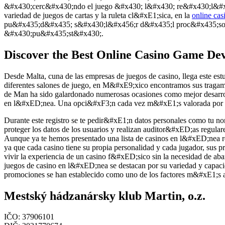
&#x430;cerc&#x430;ndo el juego &#x430; l&#x430; re&#x430;l&#x456;
variedad de juegos de cartas y la ruleta cl&#xE1;sica, en la
online ca
pu&#x435;d&#x435; s&#x430;l&#x456;r d&#x435;l proc&#x435;
&#x430;pu&#x435;st&#x430;.
Discover the Best Online Casino Game De
Desde Malta, cuna de las empresas de juegos de casino, llega este es
diferentes salones de juego, en M&#xE9;xico encontramos sus tragamo
de Man ha sido galardonado numerosas ocasiones como mejor desarrolla
en l&#xED;nea. Una opci&#xF3;n cada vez m&#xE1;s valorada por l
Durante este registro se te pedir&#xE1;n datos personales como tu
proteger los datos de los usuarios y realizan auditor&#xED;as regul
Aunque ya te hemos presentado una lista de casinos en l&#xED;nea rec
ya que cada casino tiene su propia personalidad y cada jugador, sus
vivir la experiencia de un casino f&#xED;sico sin la necesidad de a
juegos de casino en l&#xED;nea se destacan por su variedad y capacid
promociones se han establecido como uno de los factores m&#xE1;s at
Mestský hádzanársky klub Martin, o.z.
IČO: 37906101