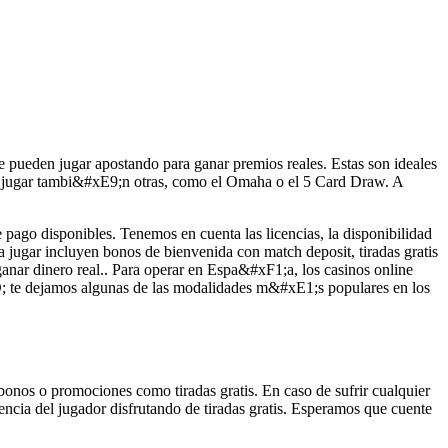
se pueden jugar apostando para ganar premios reales. Estas son ideales
den jugar tambi&#xE9;n otras, como el Omaha o el 5 Card Draw. A
pago disponibles. Tenemos en cuenta las licencias, la disponibilidad
a jugar incluyen bonos de bienvenida con match deposit, tiradas gratis
ganar dinero real.. Para operar en Espa&#xF1;a, los casinos online
ED; te dejamos algunas de las modalidades m&#xE1;s populares en los
bonos o promociones como tiradas gratis. En caso de sufrir cualquier
cia del jugador disfrutando de tiradas gratis. Esperamos que cuente