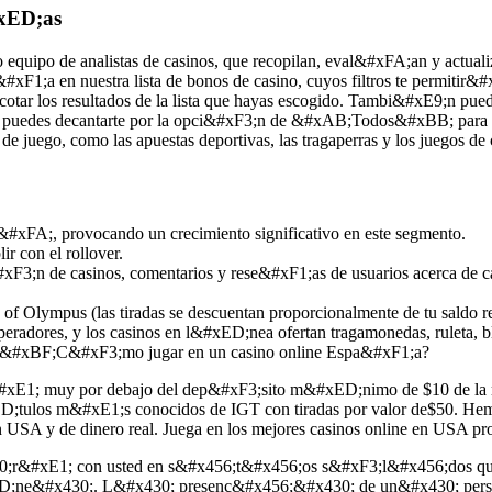
#xED;as
o equipo de analistas de casinos, que recopilan, eval&#xFA;an y actuali
xF1;a en nuestra lista de bonos de casino, cuyos filtros te permitir&#
 a acotar los resultados de la lista que hayas escogido. Tambi&#xE9;
 puedes decantarte por la opci&#xF3;n de &#xAB;Todos&#xBB; para cons
juego, como las apuestas deportivas, las tragaperras y los juegos de ca
r&#xFA;, provocando un crecimiento significativo en este segmento.
r con el rollover.
&#xF3;n de casinos, comentarios y rese&#xF1;as de usuarios acerca de
f Olympus (las tiradas se descuentan proporcionalmente de tu saldo re
eradores, y los casinos en l&#xED;nea ofertan tragamonedas, ruleta, b
ine &#xBF;C&#xF3;mo jugar en un casino online Espa&#xF1;a?
st&#xE1; muy por debajo del dep&#xF3;sito m&#xED;nimo de $10 de la
ED;tulos m&#xE1;s conocidos de IGT con tiradas por valor de$50. Hemos
USA y de dinero real. Juega en los mejores casinos online en USA pro
30;r&#xE1; con usted en s&#x456;t&#x456;os s&#xF3;l&#x456;dos 
D;ne&#x430;. L&#x430; presenc&#x456;&#x430; de un&#x430; per