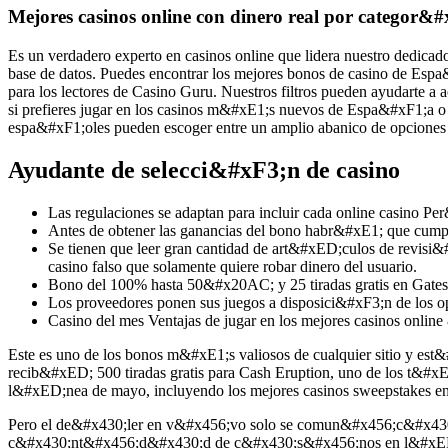
Mejores casinos online con dinero real por categor&
Es un verdadero experto en casinos online que lidera nuestro dedicad
base de datos. Puedes encontrar los mejores bonos de casino de Espa&#
para los lectores de Casino Guru. Nuestros filtros pueden ayudarte
si prefieres jugar en los casinos m&#xE1;s nuevos de Espa&#xF1;a o
espa&#xF1;oles pueden escoger entre un amplio abanico de opciones de 
Ayudante de selecci&#xF3;n de casino
Las regulaciones se adaptan para incluir cada online casino Pe
Antes de obtener las ganancias del bono habr&#xE1; que cumpli
Se tienen que leer gran cantidad de art&#xED;culos de revisi
casino falso que solamente quiere robar dinero del usuario.
Bono del 100% hasta 50&#x20AC; y 25 tiradas gratis en Gates o
Los proveedores ponen sus juegos a disposici&#xF3;n de los op
Casino del mes Ventajas de jugar en los mejores casinos onl
Este es uno de los bonos m&#xE1;s valiosos de cualquier sitio y e
recib&#xED; 500 tiradas gratis para Cash Eruption, uno de los t&#x
l&#xED;nea de mayo, incluyendo los mejores casinos sweepstakes en 
Pero el de&#x430;ler en v&#x456;vo solo se comun&#x456;c&#x4
c&#x430;nt&#x456;d&#x430;d de c&#x430;s&#x456;nos en l&#xE