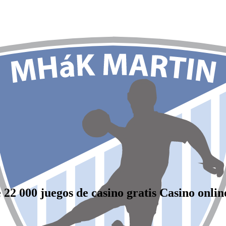
22 000 juegos de casino gratis Casino onlin