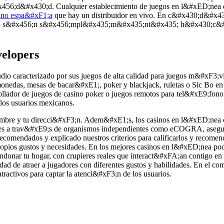
d&#x430;d. Cualquier establecimiento de juegos en l&#xED;nea que se
sino espa&#xF1;a
que hay un distribuidor en vivo. En c&#x430;d&#
so s&#x456;n s&#x456;mpl&#x435;m&#x435;nt&#x435; h&#x430;c&
velopers
tudio caracterizado por sus juegos de alta calidad para juegos m&#xF3;
nedas, mesas de bacar&#xE1;, poker y blackjack, ruletas o Sic Bo en l
dor de juegos de casino poker o juegos remotos para tel&#xE9;fono cel
os usuarios mexicanos.
 nombre y tu direcci&#xF3;n. Adem&#xE1;s, los casinos en l&#xED;nea
ares a trav&#xE9;s de organismos independientes como eCOGRA, asegura
omendados y explicado nuestros criterios para calificarlos y recomenda
 propios gustos y necesidades. En los mejores casinos en l&#xED;nea 
bandonar tu hogar, con crupieres reales que interact&#xFA;an contigo e
ad de atraer a jugadores con diferentes gustos y habilidades. En el c
ractivos para captar la atenci&#xF3;n de los usuarios.