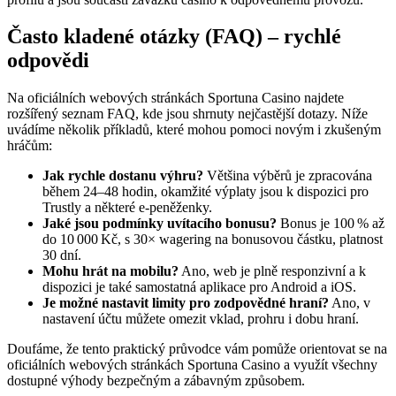
Často kladené otázky (FAQ) – rychlé
odpovědi
Na oficiálních webových stránkách Sportuna Casino najdete
rozšířený seznam FAQ, kde jsou shrnuty nejčastější dotazy. Níže
uvádíme několik příkladů, které mohou pomoci novým i zkušeným
hráčům:
Jak rychle dostanu výhru?
Většina výběrů je zpracována
během 24–48 hodin, okamžité výplaty jsou k dispozici pro
Trustly a některé e‑peněženky.
Jaké jsou podmínky uvítacího bonusu?
Bonus je 100 % až
do 10 000 Kč, s 30× wagering na bonusovou částku, platnost
30 dní.
Mohu hrát na mobilu?
Ano, web je plně responzivní a k
dispozici je také samostatná aplikace pro Android a iOS.
Je možné nastavit limity pro zodpovědné hraní?
Ano, v
nastavení účtu můžete omezit vklad, prohru i dobu hraní.
Doufáme, že tento praktický průvodce vám pomůže orientovat se na
oficiálních webových stránkách Sportuna Casino a využít všechny
dostupné výhody bezpečným a zábavným způsobem.