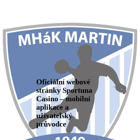
Oficiální webové
stránky Sportuna
Casino – mobilní
aplikace a
uživatelský
průvodce