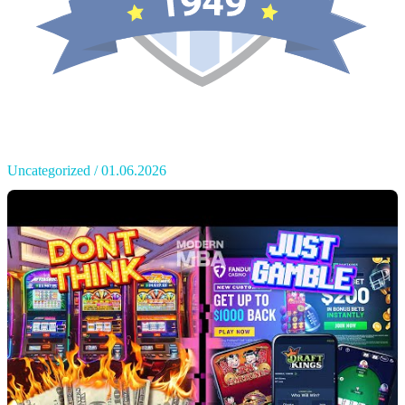
Uncategorized
01.06.2026