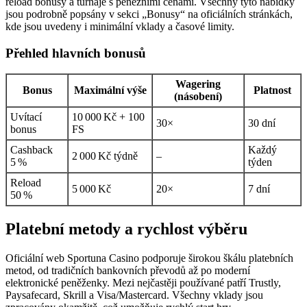
reload bonusy a turnaje s peněžními cenami. Všechny tyto nabídky
jsou podrobně popsány v sekci „Bonusy“ na oficiálních stránkách,
kde jsou uvedeny i minimální vklady a časové limity.
Přehled hlavních bonusů
Wagering
Bonus
Maximální výše
Platnost
(násobení)
Uvítací
10 000 Kč + 100
30×
30 dní
bonus
FS
Cashback
Každý
2 000 Kč týdně
–
5 %
týden
Reload
5 000 Kč
20×
7 dní
50 %
Platební metody a rychlost výběru
Oficiální web Sportuna Casino podporuje širokou škálu platebních
metod, od tradičních bankovních převodů až po moderní
elektronické peněženky. Mezi nejčastěji používané patří Trustly,
Paysafecard, Skrill a Visa/Mastercard. Všechny vklady jsou