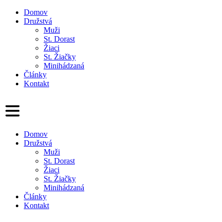
Domov
Družstvá
Muži
St. Dorast
Žiaci
St. Žiačky
Minihádzaná
Články
Kontakt
Domov
Družstvá
Muži
St. Dorast
Žiaci
St. Žiačky
Minihádzaná
Články
Kontakt