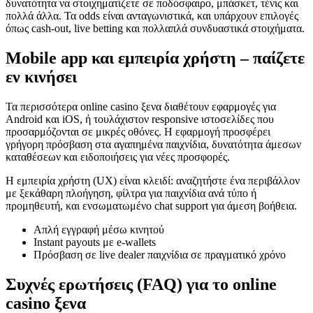
δυνατότητα να στοιχηματίζετε σε ποδόσφαιρο, μπάσκετ, τένις και
πολλά άλλα. Τα odds είναι ανταγωνιστικά, και υπάρχουν επιλογές
όπως cash‑out, live betting και πολλαπλά συνδυαστικά στοιχήματα.
Mobile app και εμπειρία χρήστη – παίζετε
εν κινήσει
Τα περισσότερα online casino ξενα διαθέτουν εφαρμογές για
Android και iOS, ή τουλάχιστον responsive ιστοσελίδες που
προσαρμόζονται σε μικρές οθόνες. Η εφαρμογή προσφέρει
γρήγορη πρόσβαση στα αγαπημένα παιχνίδια, δυνατότητα άμεσων
καταθέσεων και ειδοποιήσεις για νέες προσφορές.
Η εμπειρία χρήστη (UX) είναι κλειδί: αναζητήστε ένα περιβάλλον
με ξεκάθαρη πλοήγηση, φίλτρα για παιχνίδια ανά τύπο ή
προμηθευτή, και ενσωματωμένο chat support για άμεση βοήθεια.
Απλή εγγραφή μέσω κινητού
Instant payouts με e‑wallets
Πρόσβαση σε live dealer παιχνίδια σε πραγματικό χρόνο
Συχνές ερωτήσεις (FAQ) για το online
casino ξενα