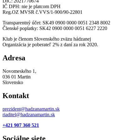
DIČ: 2021770674
IČ DPH: nie je platcom DPH
Reg.OZ MVSR č.VVS/1-900/90-22801
Transparentný účet: SK49 0900 0000 0051 2348 8002
Členské poplatky: SK42 0900 0000 0051 6227 2220
Klub je členom Slovenského zväzu hádzanej
Organizácia je poberateľ 2% z daní za rok 2020.
Adresa
Novomeského 1,
036 01 Martin
Slovensko
Kontakt
prezident@hadzanamartin.sk
riaditel@hadzanamartin.sk
+421 907 360 521
Sociálne siete