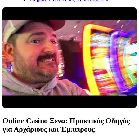
Online Casino Ξενα: Πρακτικός Οδηγός
για Αρχάριους και Έμπειρους