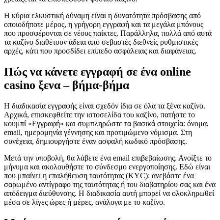
Η κύρια ελκυστική δύναμη είναι η δυνατότητα πρόσβασης από
οποιοδήποτε μέρος, η γρήγορη εγγραφή και τα μεγάλα μπόνους
που προσφέρονται σε νέους παίκτες. Παράλληλα, πολλά από αυτά
τα καζίνο διαθέτουν άδεια από σεβαστές διεθνείς ρυθμιστικές
αρχές, κάτι που προσδίδει επίπεδο ασφάλειας και διαφάνειας.
Πώς να κάνετε εγγραφή σε ένα online
casino ξενα – βήμα-βήμα
Η διαδικασία εγγραφής είναι σχεδόν ίδια σε όλα τα ξένα καζίνο.
Αρχικά, επισκεφθείτε την ιστοσελίδα του καζίνο, πατήστε το
κουμπί «Εγγραφή» και συμπληρώστε τα βασικά στοιχεία: όνομα,
email, ημερομηνία γέννησης και προτιμώμενο νόμισμα. Στη
συνέχεια, δημιουργήστε έναν ασφαλή κωδικό πρόσβασης.
Μετά την υποβολή, θα λάβετε ένα email επιβεβαίωσης. Ανοίξτε το
μήνυμα και ακολουθήστε το σύνδεσμο ενεργοποίησης. Εδώ είναι
που μπαίνει η επαλήθευση ταυτότητας (KYC): ανεβάστε ένα
σαρωμένο αντίγραφο της ταυτότητας ή του διαβατηρίου σας και ένα
απόδειγμα διεύθυνσης. Η διαδικασία αυτή μπορεί να ολοκληρωθεί
μέσα σε λίγες ώρες ή μέρες, ανάλογα με το καζίνο.