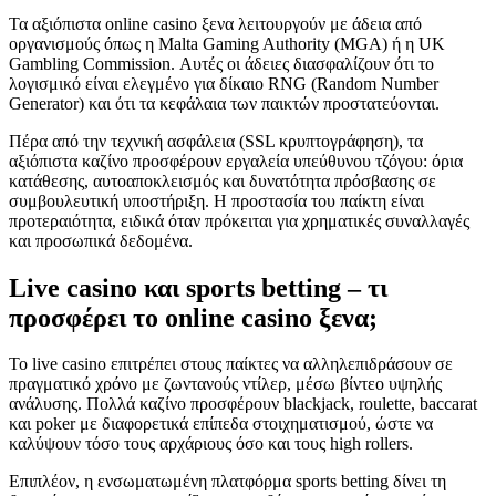
Τα αξιόπιστα online casino ξενα λειτουργούν με άδεια από
οργανισμούς όπως η Malta Gaming Authority (MGA) ή η UK
Gambling Commission. Αυτές οι άδειες διασφαλίζουν ότι το
λογισμικό είναι ελεγμένο για δίκαιο RNG (Random Number
Generator) και ότι τα κεφάλαια των παικτών προστατεύονται.
Πέρα από την τεχνική ασφάλεια (SSL κρυπτογράφηση), τα
αξιόπιστα καζίνο προσφέρουν εργαλεία υπεύθυνου τζόγου: όρια
κατάθεσης, αυτοαποκλεισμός και δυνατότητα πρόσβασης σε
συμβουλευτική υποστήριξη. Η προστασία του παίκτη είναι
προτεραιότητα, ειδικά όταν πρόκειται για χρηματικές συναλλαγές
και προσωπικά δεδομένα.
Live casino και sports betting – τι
προσφέρει το online casino ξενα;
Το live casino επιτρέπει στους παίκτες να αλληλεπιδράσουν σε
πραγματικό χρόνο με ζωντανούς ντίλερ, μέσω βίντεο υψηλής
ανάλυσης. Πολλά καζίνο προσφέρουν blackjack, roulette, baccarat
και poker με διαφορετικά επίπεδα στοιχηματισμού, ώστε να
καλύψουν τόσο τους αρχάριους όσο και τους high rollers.
Επιπλέον, η ενσωματωμένη πλατφόρμα sports betting δίνει τη