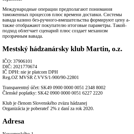
Международные операции предполагают понимания
таможенных процессов плюс времени доставки. Системы
вавада казино без-ручного-вмешательства формируют цену а-
также отображают покупателю итоговые параметры. Такой-
подход облегчает сценарий плюс создает механизм
прозрачным вавада.
Mestský hádzanársky klub Martin, o.z.
IČO: 37906101
DIČ: 2021770674
IČ DPH: nie je platcom DPH
Reg.OZ MVSR č.VVS/1-900/90-22801
Transparentný účet: SK49 0900 0000 0051 2348 8002
Členské poplatky: SK42 0900 0000 0051 6227 2220
Klub je členom Slovenského zväzu hádzanej
Organizácia je poberateľ 2% z daní za rok 2020.
Adresa
Novomeského 1,