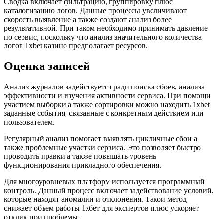
Сводка включает фильтрацию, группировку плюс
каталогизацию логов. Данные процессы увеличивают
скорость выявление а также создают анализ более
результативной. При таком необходимо принимать давление
по сервис, поскольку что анализ значительного количества
логов 1xbet казино предполагает ресурсов.
Оценка записей
Анализ журналов задействуется ради поиска сбоев, анализа
эффективности и изучения активности сервиса. При помощи
участием выборки а также сортировки можно находить 1xbet
заданные события, связанные с конкретным действием или
пользователем.
Регулярный анализ помогает выявлять цикличные сбои а
также проблемные участки сервиса. Это позволяет быстро
проводить правки а также повышать уровень
функционирования прикладного обеспечения.
Для многоуровневых платформ используется программный
контроль. Данный процесс включает задействование условий,
которые находят аномалии и отклонения. Такой метод
снижает объем работы 1хбет для экспертов плюс ускоряет
отклик при проблемы.