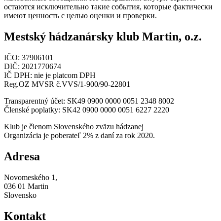
остаются исключительно такие события, которые фактически
имеют ценность с целью оценки и проверки.
Mestský hádzanársky klub Martin, o.z.
IČO: 37906101
DIČ: 2021770674
IČ DPH: nie je platcom DPH
Reg.OZ MVSR č.VVS/1-900/90-22801
Transparentný účet: SK49 0900 0000 0051 2348 8002
Členské poplatky: SK42 0900 0000 0051 6227 2220
Klub je členom Slovenského zväzu hádzanej
Organizácia je poberateľ 2% z daní za rok 2020.
Adresa
Novomeského 1,
036 01 Martin
Slovensko
Kontakt