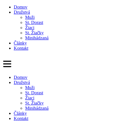
Domov
Družstvá
Muži
St. Dorast
Žiaci
St. Žiačky
Minihádzaná
Články
Kontakt
Domov
Družstvá
Muži
St. Dorast
Žiaci
St. Žiačky
Minihádzaná
Články
Kontakt