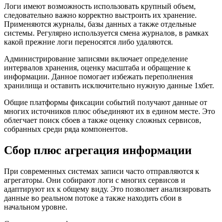
Логи имеют возможность использовать крупный объем,
следовательно важно корректно выстроить их хранение.
Применяются журналы, базы данных а также отдельные
системы. Регулярно используется смена журналов, в рамках
какой прежние логи переносятся либо удаляются.
Администрирование записями включает определение
интервалов хранения, оценку масштаба и обращение к
информации. Данное помогает избежать переполнения
хранилища и оставить исключительно нужную данные 1хбет.
Общие платформы фиксации событий получают данные от
многих источников плюс объединяют их в едином месте. Это
облегчает поиск сбоев а также оценку сложных сервисов,
собранных среди ряда компонентов.
Сбор плюс агрегация информации
При современных системах записи часто отправляются к
агрегаторы. Они собирают логи с многих сервисов и
адаптируют их к общему виду. Это позволяет анализировать
данные во реальном потоке а также находить сбои в
начальном уровне.