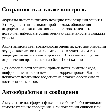
Сохранность а также контроль
Журналы имеют значимую позицию при создании защиты.
Эти журналы записывают пробы входа, обновления
информации а также активность пользователей. Это
позволяет наблюдать сомнительную деятельность и снижать
угрозы.
Аудит записей дает возможность оценить, которые операции
осуществлялись во платформе и каким участником такие
операции являлись инициированы. Это значимо с целью
ограничения прав и анализа сбоев 1xbet казино.
Для безопасности записей применяются лимиты входа,
шифрование плюс отслеживание корректировок. Данное
исключает незаконное воздействие а также обеспечивает
достоверность логов.
Автообработка и сообщения
Актуальные платформы фиксации событий обеспечивают
самостоятельные сообщения. При появлении ошибок или