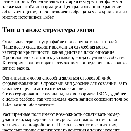
репозиторий. Решение зависит с архитектуры платформы а
также масштаба информации. Централизованное хранение
облегчает оценку плюс позволяет обращаться с журналами из
многих источников 1хбет.
Тип а также структура логов
Отдельная строка нутри файле включает комплект полей.
Чаще всего сюда входит временная служебная метка,
категория критичности, канал действия плюс описание.
Хронологическая запись указывает, когда случилось событие.
Категория важности дает возможность определить, насколько
запись важна.
Организация логов способна являться строковой либо
формализованной. Строковый вид удобнее для создании, зато
сложнее с целью автоматического анализа.
Структурированные журналы, так во формате JSON, удобнее
с целью разбора, так что каждая часть записи содержит точное
1xbet казино обозначение.
Расширенные поля имеют возможность охватывать номер
участника, маркер операции, результат выполнения плюс
технические подробности. Насколько яснее организация,
настолько проще анализировать действия а также находить