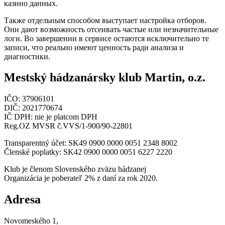
казино данных.
Также отдельным способом выступает настройка отборов.
Они дают возможность отсеивать частые или незначительные
логи. Во завершении в сервисе остаются исключительно те
записи, что реально имеют ценность ради анализа и
диагностики.
Mestský hádzanársky klub Martin, o.z.
IČO: 37906101
DIČ: 2021770674
IČ DPH: nie je platcom DPH
Reg.OZ MVSR č.VVS/1-900/90-22801
Transparentný účet: SK49 0900 0000 0051 2348 8002
Členské poplatky: SK42 0900 0000 0051 6227 2220
Klub je členom Slovenského zväzu hádzanej
Organizácia je poberateľ 2% z daní za rok 2020.
Adresa
Novomeského 1,