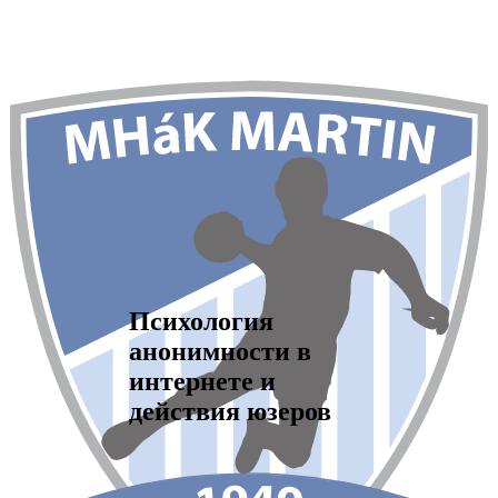
Психология
анонимности в
интернете и
действия юзеров