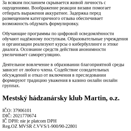
За всяким посланием скрывается живой личность с
ощущениями. Воображение реакции визави помогает
отбирать выражения аккуратнее. Задержка перед
размещением категоричного отзыва обеспечивает
возможность обдумать формулировку.
Обучающие программы по цифровой осведомлённости
обучают надёжному поступкам. Образовательные учреждения
и организации реализуют курсы о кибербуллинге и этике
диалога. Осознание средств действия анонимности
увеличивает саморегуляцию.
Деятельное вовлечение в образовании благоприятной среды
зависит от любого члена. Содействие созидательных
обсуждений и отказ от включения в преследовании
формируют традицию уважения в казино онлайн онлайн
группах.
Mestský hádzanársky klub Martin, o.z.
IČO: 37906101
DIČ: 2021770674
IČ DPH: nie je platcom DPH
Reg.OZ MVSR č.VVS/1-900/90-22801