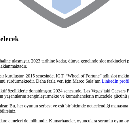
Gelecek
haline ulaşmıştır. 2023 tarihine kadar, dünya genelinde slot makineler
naklanmaktadır.
r kuruluştur. 2015 senesinde, IGT, “Wheel of Fortune” adlı slot makine
üğünü sürdürmektedir. Daha fazla veri için Marco Sala’nın
LinkedIn profi
eraktif özelliklerle donatılmıştır. 2024 senesinde, Las Vegas’taki Caesars
ın yaşantılarını zenginleştirmekte ve kumarhanelerin mücadele gücünü 
lışır. Bu, her oyunun serbest ve eşit bir biçimde neticelendiği manasına 
ilirsiniz.
nı idare etmeleri de mühimdir. Kumarhaneler, oyunculara sorumlu oyun oyn