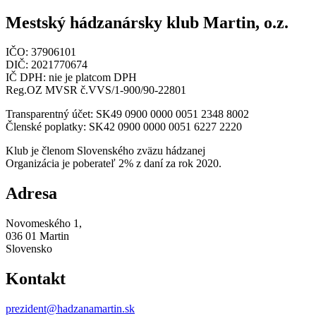
Mestský hádzanársky klub Martin, o.z.
IČO: 37906101
DIČ: 2021770674
IČ DPH: nie je platcom DPH
Reg.OZ MVSR č.VVS/1-900/90-22801
Transparentný účet: SK49 0900 0000 0051 2348 8002
Členské poplatky: SK42 0900 0000 0051 6227 2220
Klub je členom Slovenského zväzu hádzanej
Organizácia je poberateľ 2% z daní za rok 2020.
Adresa
Novomeského 1,
036 01 Martin
Slovensko
Kontakt
prezident@hadzanamartin.sk