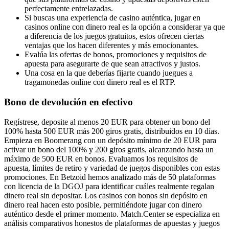
perfectamente entrelazadas.
Si buscas una experiencia de casino auténtica, jugar en
casinos online con dinero real es la opción a considerar ya que
a diferencia de los juegos gratuitos, estos ofrecen ciertas
ventajas que los hacen diferentes y más emocionantes.
Evalúa las ofertas de bonos, promociones y requisitos de
apuesta para asegurarte de que sean atractivos y justos.
Una cosa en la que deberías fijarte cuando juegues a
tragamonedas online con dinero real es el RTP.
Bono de devolución en efectivo
Regístrese, deposite al menos 20 EUR para obtener un bono del
100% hasta 500 EUR más 200 giros gratis, distribuidos en 10 días.
Empieza en Boomerang con un depósito mínimo de 20 EUR para
activar un bono del 100% y 200 giros gratis, alcanzando hasta un
máximo de 500 EUR en bonos. Evaluamos los requisitos de
apuesta, límites de retiro y variedad de juegos disponibles con estas
promociones. En Betzoid hemos analizado más de 50 plataformas
con licencia de la DGOJ para identificar cuáles realmente regalan
dinero real sin depositar. Los casinos con bonos sin depósito en
dinero real hacen esto posible, permitiéndote jugar con dinero
auténtico desde el primer momento. Match.Center se especializa en
análisis comparativos honestos de plataformas de apuestas y juegos