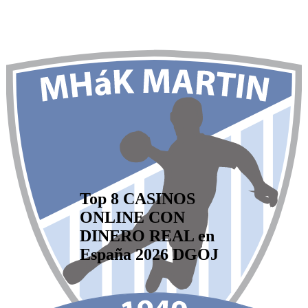
Top 8 CASINOS
ONLINE CON
DINERO REAL en
España 2026 DGOJ