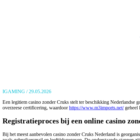
IGAMING
29.05.2026
Een legitiem casino zonder Cruks stelt ter beschikking Nederlandse go
overzeese certificering, waardoor
https://www.m3imports.net/
geheel l
Registratieproces bij een online casino zo
Bij het meest aanbevolen casino zonder Cruks Nederland is georganis
zoals gebruikersmail en leeftijdsgegeven. De onderstaande stappen zi