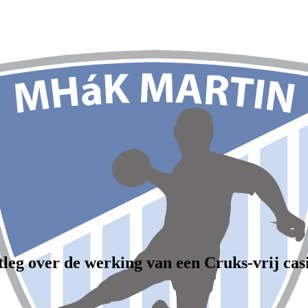
tleg over de werking van een Cruks-vrij cas