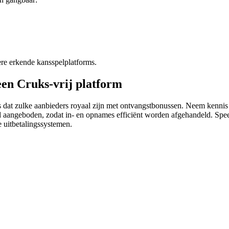
re erkende kansspelplatforms.
een Cruks-vrij platform
dat zulke aanbieders royaal zijn met ontvangstbonussen. Neem kennis va
aangeboden, zodat in- en opnames efficiënt worden afgehandeld. Spee
e uitbetalingssystemen.