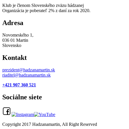
Klub je členom Slovenského zväzu hádzanej
Organizácia je poberateľ 2% z daní za rok 2020.
Adresa
Novomeského 1,
036 01 Martin
Slovensko
Kontakt
prezident@hadzanamartin.sk
riaditel@hadzanamartin.sk
+421 907 360 521
Sociálne siete
Copyright 2017 Hadzanamartin, All Right Reserved