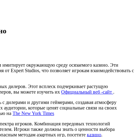
но
ти имитирует окружающую среду осязаемого казино. Эти
я от Expert Studios, что позволяет игрокам взаимодействовать с
живых дилеров. Этот всплеск подчеркивает растущую
еров, вы можете изучить их
Официальный веб -сайт
.
 с дилерами и другими геймерами, создавая атмосферу
х аудитории, которые ценят социальные связи на своих
тью на
The New York Times
спектра игроков. Комбинация передовых технологий
телем. Игроки также должны знать о ценности выбора
опасным методам азартных игр, посетите
казино
.