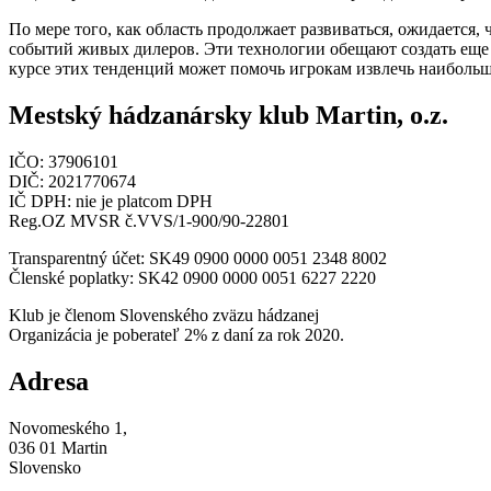
По мере того, как область продолжает развиваться, ожидается,
событий живых дилеров. Эти технологии обещают создать еще б
курсе этих тенденций может помочь игрокам извлечь наибольш
Mestský hádzanársky klub Martin, o.z.
IČO: 37906101
DIČ: 2021770674
IČ DPH: nie je platcom DPH
Reg.OZ MVSR č.VVS/1-900/90-22801
Transparentný účet: SK49 0900 0000 0051 2348 8002
Členské poplatky: SK42 0900 0000 0051 6227 2220
Klub je členom Slovenského zväzu hádzanej
Organizácia je poberateľ 2% z daní za rok 2020.
Adresa
Novomeského 1,
036 01 Martin
Slovensko