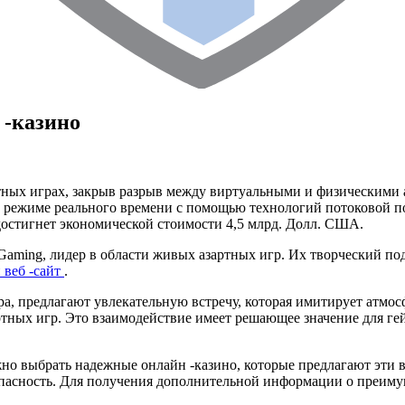
 -казино
ных играх, закрыв разрыв между виртуальными и физическими аз
 режиме реального времени с помощью технологий потоковой пот
 достигнет экономической стоимости 4,5 млрд. Долл. США.
 Gaming, лидер в области живых азартных игр. Их творческий по
веб -сайт
.
а, предлагают увлекательную встречу, которая имитирует атмосф
тных игр. Это взаимодействие имеет решающее значение для гей
жно выбрать надежные онлайн -казино, которые предлагают эти
опасность. Для получения дополнительной информации о преиму