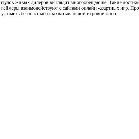
 титулов живых дилеров выглядит многообещающе. Такие достиж
как геймеры взаимодействуют с сайтами онлайн -азартных игр. П
гут иметь безопасный и захватывающий игровой опыт.