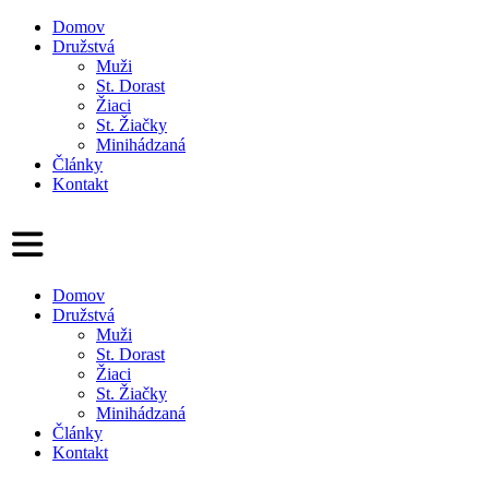
Domov
Družstvá
Muži
St. Dorast
Žiaci
St. Žiačky
Minihádzaná
Články
Kontakt
Domov
Družstvá
Muži
St. Dorast
Žiaci
St. Žiačky
Minihádzaná
Články
Kontakt