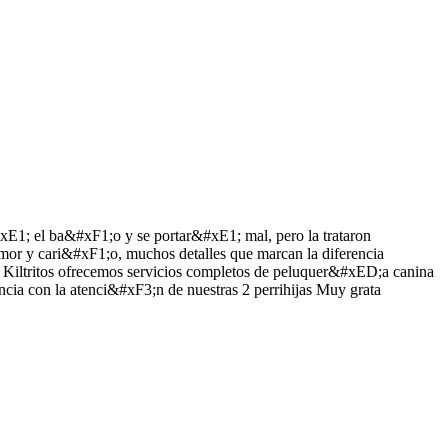
1; el ba&#xF1;o y se portar&#xE1; mal, pero la trataron
or y cari&#xF1;o, muchos detalles que marcan la diferencia
ltritos ofrecemos servicios completos de peluquer&#xED;a canina
encia con la atenci&#xF3;n de nuestras 2 perrihijas Muy grata