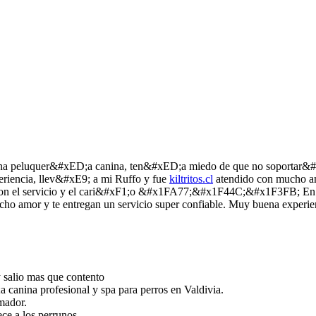
a peluquer&#xED;a canina, ten&#xED;a miedo de que no soportar&#xE
riencia, llev&#xE9; a mi Ruffo y fue
kiltritos.cl
atendido con mucho am
n el servicio y el cari&#xF1;o &#x1FA77;&#x1F44C;&#x1F3FB; En Ki
mucho amor y te entregan un servicio super confiable. Muy buena experi
 y salio mas que contento
 canina profesional y spa para perros en Valdivia.
mador.
ce a los perrunos