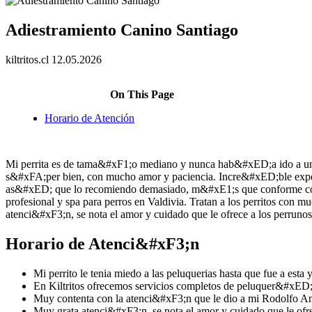
Adiestramiento Canino Santiago
kiltritos.cl
12.05.2026
On This Page
Horario de Atención
Mi perrita es de tama&#xF1;o mediano y nunca hab&#xED;a ido a un
s&#xFA;per bien, con mucho amor y paciencia. Incre&#xED;ble expe
as&#xED; que lo recomiendo demasiado, m&#xE1;s que conforme co
profesional y spa para perros en Valdivia. Tratan a los perritos con 
atenci&#xF3;n, se nota el amor y cuidado que le ofrece a los perrunos
Horario de Atenci&#xF3;n
Mi perrito le tenia miedo a las peluquerias hasta que fue a esta
En Kiltritos ofrecemos servicios completos de peluquer&#xED;a
Muy contenta con la atenci&#xF3;n que le dio a mi Rodolfo A
Muy grata atenci&#xF3;n, se nota el amor y cuidado que le ofre