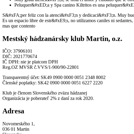
Peluquer&#xED;a y Spa canino Kiltritos es una peluquer&#xED;
S&#xFA;per feliz con la atenci&#xF3;n y dedicaci&#xF3;n. Muy buen lug
Es un espacio libre de estr&#xE9;s, no utilizamos caniles ni sedantes, 
mas que contento
Mestský hádzanársky klub Martin, o.z.
IČO: 37906101
DIČ: 2021770674
IČ DPH: nie je platcom DPH
Reg.OZ MVSR č.VVS/1-900/90-22801
Transparentný účet: SK49 0900 0000 0051 2348 8002
Členské poplatky: SK42 0900 0000 0051 6227 2220
Klub je členom Slovenského zväzu hádzanej
Organizácia je poberateľ 2% z daní za rok 2020.
Adresa
Novomeského 1,
036 01 Martin