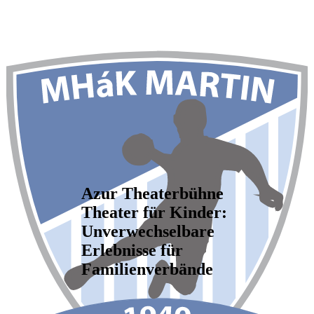
Azur Theaterbühne
Theater für Kinder:
Unverwechselbare
Erlebnisse für
Familienverbände