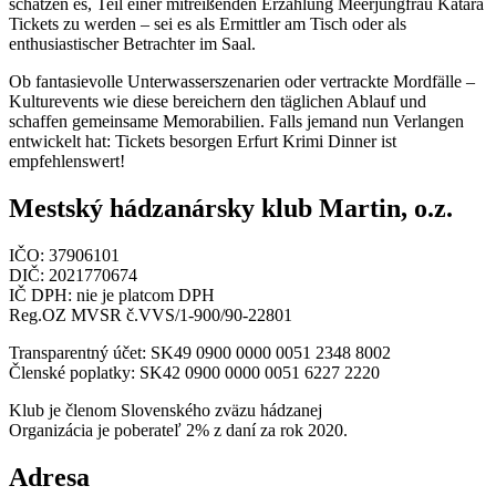
schätzen es, Teil einer mitreißenden Erzählung Meerjungfrau Katara
Tickets zu werden – sei es als Ermittler am Tisch oder als
enthusiastischer Betrachter im Saal.
Ob fantasievolle Unterwasserszenarien oder vertrackte Mordfälle –
Kulturevents wie diese bereichern den täglichen Ablauf und
schaffen gemeinsame Memorabilien. Falls jemand nun Verlangen
entwickelt hat: Tickets besorgen Erfurt Krimi Dinner ist
empfehlenswert!
Mestský hádzanársky klub Martin, o.z.
IČO: 37906101
DIČ: 2021770674
IČ DPH: nie je platcom DPH
Reg.OZ MVSR č.VVS/1-900/90-22801
Transparentný účet: SK49 0900 0000 0051 2348 8002
Členské poplatky: SK42 0900 0000 0051 6227 2220
Klub je členom Slovenského zväzu hádzanej
Organizácia je poberateľ 2% z daní za rok 2020.
Adresa