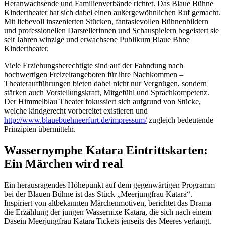
Heranwachsende und Familienverbände richtet. Das Blaue Bühne
Kindertheater hat sich dabei einen außergewöhnlichen Ruf gemacht.
Mit liebevoll inszenierten Stücken, fantasievollen Bühnenbildern
und professionellen Darstellerinnen und Schauspielern begeistert sie
seit Jahren winzige und erwachsene Publikum Blaue Bhne
Kindertheater.
Viele Erziehungsberechtigte sind auf der Fahndung nach
hochwertigen Freizeitangeboten für ihre Nachkommen –
Theateraufführungen bieten dabei nicht nur Vergnügen, sondern
stärken auch Vorstellungskraft, Mitgefühl und Sprachkompetenz.
Der Himmelblau Theater fokussiert sich aufgrund von Stücke,
welche kindgerecht vorbereitet existieren und
http://www.blauebuehneerfurt.de/impressum/
zugleich bedeutende
Prinzipien übermitteln.
Wassernymphe Katara Eintrittskarten:
Ein Märchen wird real
Ein herausragendes Höhepunkt auf dem gegenwärtigen Programm
bei der Blauen Bühne ist das Stück „Meerjungfrau Katara“.
Inspiriert von altbekannten Märchenmotiven, berichtet das Drama
die Erzählung der jungen Wassernixe Katara, die sich nach einem
Dasein Meerjungfrau Katara Tickets jenseits des Meeres verlangt.