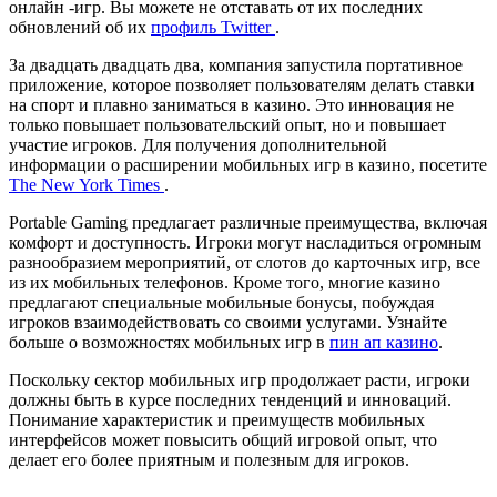
онлайн -игр. Вы можете не отставать от их последних
обновлений об их
профиль Twitter
.
За двадцать двадцать два, компания запустила портативное
приложение, которое позволяет пользователям делать ставки
на спорт и плавно заниматься в казино. Это инновация не
только повышает пользовательский опыт, но и повышает
участие игроков. Для получения дополнительной
информации о расширении мобильных игр в казино, посетите
The New York Times
.
Portable Gaming предлагает различные преимущества, включая
комфорт и доступность. Игроки могут насладиться огромным
разнообразием мероприятий, от слотов до карточных игр, все
из их мобильных телефонов. Кроме того, многие казино
предлагают специальные мобильные бонусы, побуждая
игроков взаимодействовать со своими услугами. Узнайте
больше о возможностях мобильных игр в
пин ап казино
.
Поскольку сектор мобильных игр продолжает расти, игроки
должны быть в курсе последних тенденций и инноваций.
Понимание характеристик и преимуществ мобильных
интерфейсов может повысить общий игровой опыт, что
делает его более приятным и полезным для игроков.