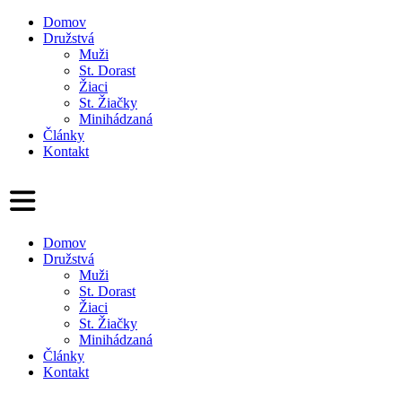
Domov
Družstvá
Muži
St. Dorast
Žiaci
St. Žiačky
Minihádzaná
Články
Kontakt
Domov
Družstvá
Muži
St. Dorast
Žiaci
St. Žiačky
Minihádzaná
Články
Kontakt