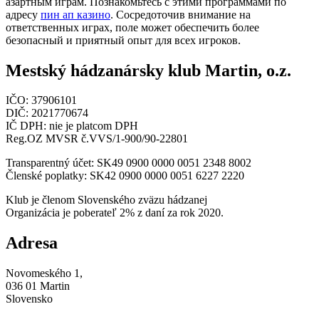
азартным играм. Познакомьтесь с этими программами по
адресу
пин ап казино
. Сосредоточив внимание на
ответственных играх, поле может обеспечить более
безопасный и приятный опыт для всех игроков.
Mestský hádzanársky klub Martin, o.z.
IČO: 37906101
DIČ: 2021770674
IČ DPH: nie je platcom DPH
Reg.OZ MVSR č.VVS/1-900/90-22801
Transparentný účet: SK49 0900 0000 0051 2348 8002
Členské poplatky: SK42 0900 0000 0051 6227 2220
Klub je členom Slovenského zväzu hádzanej
Organizácia je poberateľ 2% z daní za rok 2020.
Adresa
Novomeského 1,
036 01 Martin
Slovensko