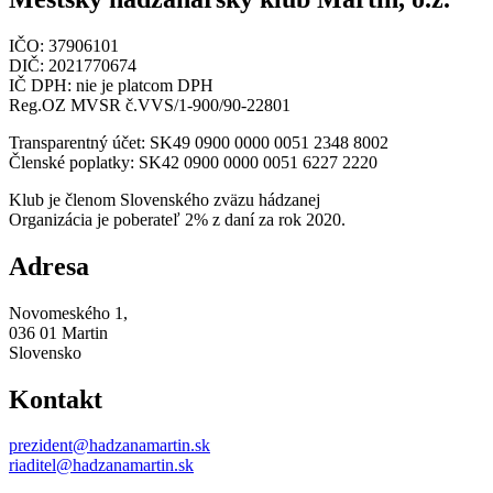
IČO: 37906101
DIČ: 2021770674
IČ DPH: nie je platcom DPH
Reg.OZ MVSR č.VVS/1-900/90-22801
Transparentný účet: SK49 0900 0000 0051 2348 8002
Členské poplatky: SK42 0900 0000 0051 6227 2220
Klub je členom Slovenského zväzu hádzanej
Organizácia je poberateľ 2% z daní za rok 2020.
Adresa
Novomeského 1,
036 01 Martin
Slovensko
Kontakt
prezident@hadzanamartin.sk
riaditel@hadzanamartin.sk