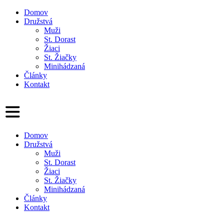
Domov
Družstvá
Muži
St. Dorast
Žiaci
St. Žiačky
Minihádzaná
Články
Kontakt
Domov
Družstvá
Muži
St. Dorast
Žiaci
St. Žiačky
Minihádzaná
Články
Kontakt