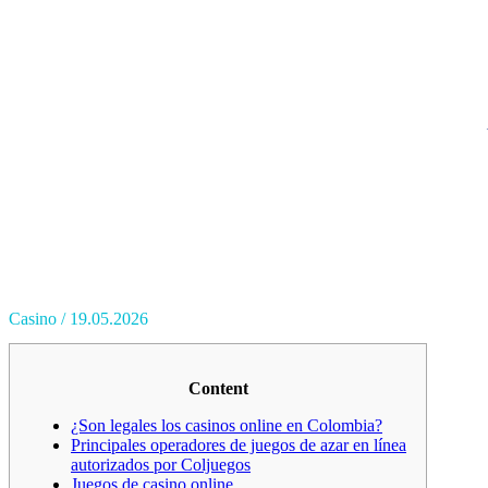
Casino
19.05.2026
Content
¿Son legales los casinos online en Colombia?
Principales operadores de juegos de azar en línea
autorizados por Coljuegos
Juegos de casino online