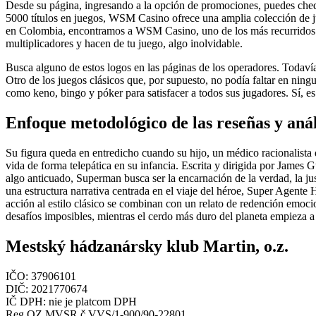
Desde su página, ingresando a la opción de promociones, puedes cheq
5000 títulos en juegos, WSM Casino ofrece una amplia colección de 
en Colombia, encontramos a WSM Casino, uno de los más recurridos p
multiplicadores y hacen de tu juego, algo inolvidable.
Busca alguno de estos logos en las páginas de los operadores. Todavía 
Otro de los juegos clásicos que, por supuesto, no podía faltar en ningu
como keno, bingo y póker para satisfacer a todos sus jugadores. Sí, es
Enfoque metodológico de las reseñas y análi
Su figura queda en entredicho cuando su hijo, un médico racionalista
vida de forma telepática en su infancia. Escrita y dirigida por Ja
algo anticuado, Superman busca ser la encarnación de la verdad, la ju
una estructura narrativa centrada en el viaje del héroe, Super Agente H
acción al estilo clásico se combinan con un relato de redención emocio
desafíos imposibles, mientras el cerdo más duro del planeta empieza a 
Mestský hádzanársky klub Martin, o.z.
IČO: 37906101
DIČ: 2021770674
IČ DPH: nie je platcom DPH
Reg.OZ MVSR č.VVS/1-900/90-22801