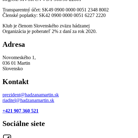
Transparentný účet: SK49 0900 0000 0051 2348 8002
Členské poplatky: SK42 0900 0000 0051 6227 2220
Klub je členom Slovenského zväzu hádzanej
Organizácia je poberateľ 2% z daní za rok 2020.
Adresa
Novomeského 1,
036 01 Martin
Slovensko
Kontakt
prezident@hadzanamartin.sk
riaditel@hadzanamartin.sk
+421 907 360 521
Sociálne siete