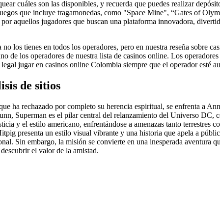
uear cuáles son las disponibles, y recuerda que puedes realizar depósi
juegos que incluye tragamonedas, como "Space Mine", “Gates of Olymp
or aquellos jugadores que buscan una plataforma innovadora, divertida
no los tienes en todos los operadores, pero en nuestra reseña sobre cas
no de los operadores de nuestra lista de casinos online. Los operadores 
 legal jugar en casinos online Colombia siempre que el operador esté aut
sis de sitios
 que ha rechazado por completo su herencia espiritual, se enfrenta a A
mes Gunn, Superman es el pilar central del relanzamiento del Univers
sticia y el estilo americano, enfrentándose a amenazas tanto terrestres
itpig presenta un estilo visual vibrante y una historia que apela a públi
nal. Sin embargo, la misión se convierte en una inesperada aventura que
descubrir el valor de la amistad.