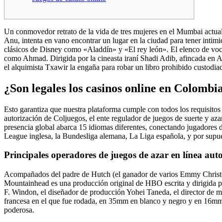
Un conmovedor retrato de la vida de tres mujeres en el Mumbai actu
Anu, intenta en vano encontrar un lugar en la ciudad para tener intim
clásicos de Disney como «Aladdín» y «El rey león». El elenco de vo
como Ahmad. Dirigida por la cineasta iraní Shadi Adib, afincada en Al
el alquimista Txawir la engaña para robar un libro prohibido custodia
¿Son legales los casinos online en Colombi
Esto garantiza que nuestra plataforma cumple con todos los requisito
autorización de Coljuegos, el ente regulador de juegos de suerte y a
presencia global abarca 15 idiomas diferentes, conectando jugadores
League inglesa, la Bundesliga alemana, La Liga española, y por sup
Principales operadores de juegos de azar en línea aut
Acompañados del padre de Hutch (el ganador de varios Emmy Christophe
Mountainhead es una producción original de HBO escrita y dirigida po
F. Windon, el diseñador de producción Yohei Taneda, el director de mon
francesa en el que fue rodada, en 35mm en blanco y negro y en 16mm e
poderosa.