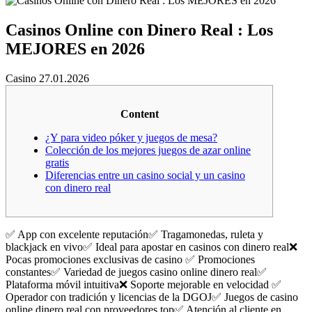
Casinos Online con Dinero Real : Los
MEJORES en 2026
Casino
27.01.2026
Content
¿Y para video póker y juegos de mesa?
Colección de los mejores juegos de azar online
gratis
Diferencias entre un casino social y un casino
con dinero real
✅ App con excelente reputación✅ Tragamonedas, ruleta y
blackjack en vivo✅ Ideal para apostar en casinos con dinero real❌
Pocas promociones exclusivas de casino ✅ Promociones
constantes✅ Variedad de juegos casino online dinero real✅
Plataforma móvil intuitiva❌ Soporte mejorable en velocidad ✅
Operador con tradición y licencias de la DGOJ✅ Juegos de casino
online dinero real con proveedores top✅ Atención al cliente en