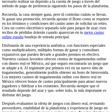
necesario realizar un depósito a la cuenta de juego a través del
método de pago de preferencia siguiendo los pasos de la plataforma.
Recuerda, la casa siempre gana, pero tú controlas cuánto se llevan.
Si ganas una promoción, recuerda apostar el Bono como se requiere
en los términos y condiciones del casino antes de solicitar un retiro.
Crea un correo electrónico separado solo para juegos de azar; esos
recibos de pérdidas dolerán cuando aparezcan en tu
mejor casino
online españa
bandeja de entrada principal.
Disfrutarás de una experiencia auténtica, con funciones especiales
como multiplicadores, múltiples formas de ganar y comodines
expansivos que pueden llevarte a grandes premios en efectivo.
Nuestros casinos favoritos ofrecen cientos de tragamonedas online
con dinero real en México, así que seguro encontrarás un juego que
se adapte a ti. Al registrarte por primera vez en un nuevo sitio de
tragamonedas, generalmente podrás obtener un bono de bienvenida.
Los mejores casinos de tragamonedas online con dinero real en
México ofrecen bonos de casino principalmente para atraer nuevos
jugadores y fidelizar a los existentes. Recuerda siempre que el
resultado depende del azar y que, sobre todo, lo más importante es
disfrutar del juego.
Después evaluamos la oferta de juegos con dinero real, revisando
proveedores, estabilidad de la plataforma y experiencia de juego en