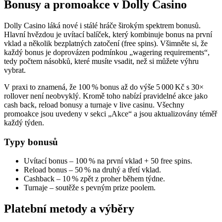
Bonusy a promoakce v Dolly Casino
Dolly Casino láká nové i stálé hráče širokým spektrem bonusů.
Hlavní hvězdou je uvítací balíček, který kombinuje bonus na první
vklad a několik bezplatných zatočení (free spins). Všimněte si, že
každý bonus je doprovázen podmínkou „wagering requirements“,
tedy počtem násobků, které musíte vsadit, než si můžete výhru
vybrat.
V praxi to znamená, že 100 % bonus až do výše 5 000 Kč s 30×
rollover není neobvyklý. Kromě toho nabízí pravidelné akce jako
cash back, reload bonusy a turnaje v live casinu. Všechny
promoakce jsou uvedeny v sekci „Akce“ a jsou aktualizovány téměř
každý týden.
Typy bonusů
Uvítací bonus – 100 % na první vklad + 50 free spins.
Reload bonus – 50 % na druhý a třetí vklad.
Cashback – 10 % zpět z proher během týdne.
Turnaje – soutěže s pevným prize poolem.
Platební metody a výběry