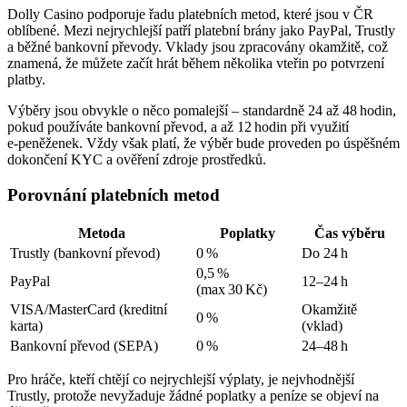
Dolly Casino podporuje řadu platebních metod, které jsou v ČR
oblíbené. Mezi nejrychlejší patří platební brány jako PayPal, Trustly
a běžné bankovní převody. Vklady jsou zpracovány okamžitě, což
znamená, že můžete začít hrát během několika vteřin po potvrzení
platby.
Výběry jsou obvykle o něco pomalejší – standardně 24 až 48 hodin,
pokud používáte bankovní převod, a až 12 hodin při využití
e‑peněženek. Vždy však platí, že výběr bude proveden po úspěšném
dokončení KYC a ověření zdroje prostředků.
Porovnání platebních metod
Metoda
Poplatky
Čas výběru
Trustly (bankovní převod)
0 %
Do 24 h
0,5 %
PayPal
12–24 h
(max 30 Kč)
VISA/MasterCard (kreditní
Okamžitě
0 %
karta)
(vklad)
Bankovní převod (SEPA)
0 %
24–48 h
Pro hráče, kteří chtějí co nejrychlejší výplaty, je nejvhodnější
Trustly, protože nevyžaduje žádné poplatky a peníze se objeví na