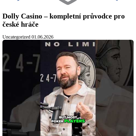
Dolly Casino – kompletní průvodce pro
české hráče
Uncategorized
01.06.2026