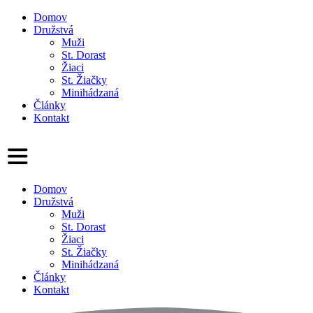
Domov
Družstvá
Muži
St. Dorast
Žiaci
St. Žiačky
Minihádzaná
Články
Kontakt
Domov
Družstvá
Muži
St. Dorast
Žiaci
St. Žiačky
Minihádzaná
Články
Kontakt