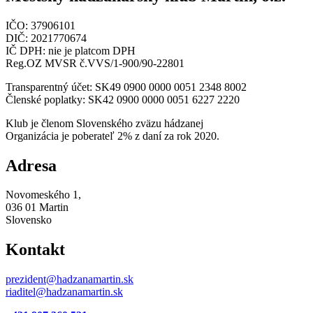
IČO: 37906101
DIČ: 2021770674
IČ DPH: nie je platcom DPH
Reg.OZ MVSR č.VVS/1-900/90-22801
Transparentný účet: SK49 0900 0000 0051 2348 8002
Členské poplatky: SK42 0900 0000 0051 6227 2220
Klub je členom Slovenského zväzu hádzanej
Organizácia je poberateľ 2% z daní za rok 2020.
Adresa
Novomeského 1,
036 01 Martin
Slovensko
Kontakt
prezident@hadzanamartin.sk
riaditel@hadzanamartin.sk