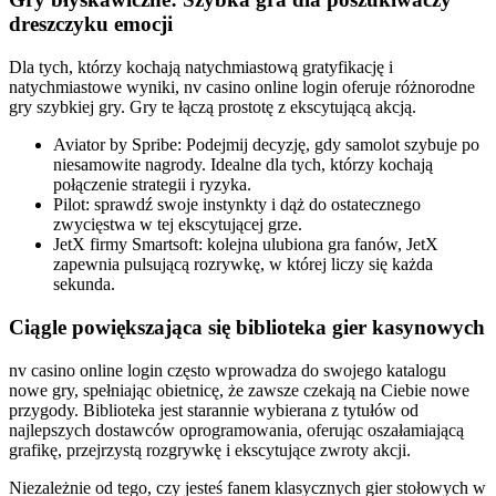
dreszczyku emocji
Dla tych, którzy kochają natychmiastową gratyfikację i
natychmiastowe wyniki, nv casino online login oferuje różnorodne
gry szybkiej gry. Gry te łączą prostotę z ekscytującą akcją.
Aviator by Spribe: Podejmij decyzję, gdy samolot szybuje po
niesamowite nagrody. Idealne dla tych, którzy kochają
połączenie strategii i ryzyka.
Pilot: sprawdź swoje instynkty i dąż do ostatecznego
zwycięstwa w tej ekscytującej grze.
JetX firmy Smartsoft: kolejna ulubiona gra fanów, JetX
zapewnia pulsującą rozrywkę, w której liczy się każda
sekunda.
Ciągle powiększająca się biblioteka gier kasynowych
nv casino online login często wprowadza do swojego katalogu
nowe gry, spełniając obietnicę, że zawsze czekają na Ciebie nowe
przygody. Biblioteka jest starannie wybierana z tytułów od
najlepszych dostawców oprogramowania, oferując oszałamiającą
grafikę, przejrzystą rozgrywkę i ekscytujące zwroty akcji.
Niezależnie od tego, czy jesteś fanem klasycznych gier stołowych w