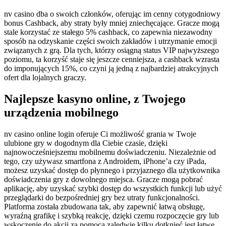
nv casino dba o swoich członków, oferując im cenny cotygodniowy
bonus Cashback, aby straty były mniej zniechęcające. Gracze mogą
stale korzystać ze stałego 5% cashback, co zapewnia niezawodny
sposób na odzyskanie części swoich zakładów i utrzymanie emocji
związanych z grą. Dla tych, którzy osiągną status VIP najwyższego
poziomu, ta korzyść staje się jeszcze cenniejsza, a cashback wzrasta
do imponujących 15%, co czyni ją jedną z najbardziej atrakcyjnych
ofert dla lojalnych graczy.
Najlepsze kasyno online, z Twojego
urządzenia mobilnego
nv casino online login oferuje Ci możliwość grania w Twoje
ulubione gry w dogodnym dla Ciebie czasie, dzięki
najnowocześniejszemu mobilnemu doświadczeniu. Niezależnie od
tego, czy używasz smartfona z Androidem, iPhone’a czy iPada,
możesz uzyskać dostęp do płynnego i przyjaznego dla użytkownika
doświadczenia gry z dowolnego miejsca. Gracze mogą pobrać
aplikację, aby uzyskać szybki dostęp do wszystkich funkcji lub użyć
przeglądarki do bezpośredniej gry bez utraty funkcjonalności.
Platforma została zbudowana tak, aby zapewnić łatwą obsługę,
wyraźną grafikę i szybką reakcję, dzięki czemu rozpoczęcie gry lub
wskoczenie do akcji za pomocą zaledwie kilku dotknięć jest łatwe.