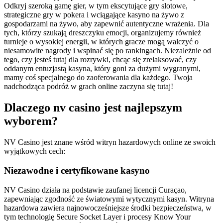
Odkryj szeroką gamę gier, w tym ekscytujące gry slotowe,
strategiczne gry w pokera i wciągające kasyno na żywo z
gospodarzami na żywo, aby zapewnić autentyczne wrażenia. Dla
tych, którzy szukają dreszczyku emocji, organizujemy również
turnieje o wysokiej energii, w których gracze mogą walczyć o
niesamowite nagrody i wspinać się po rankingach. Niezależnie od
tego, czy jesteś tutaj dla rozrywki, chcąc się zrelaksować, czy
oddanym entuzjastą kasyna, który goni za dużymi wygranymi,
mamy coś specjalnego do zaoferowania dla każdego. Twoja
nadchodząca podróż w grach online zaczyna się tutaj!
Dlaczego nv casino jest najlepszym
wyborem?
NV Casino jest znane wśród witryn hazardowych online ze swoich
wyjątkowych cech:
Niezawodne i certyfikowane kasyno
NV Casino działa na podstawie zaufanej licencji Curaçao,
zapewniając zgodność ze światowymi wytycznymi kasyn. Witryna
hazardowa zawiera najnowocześniejsze środki bezpieczeństwa, w
tym technologię Secure Socket Layer i procesy Know Your