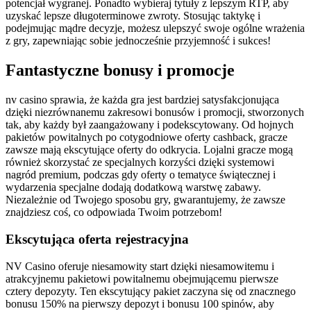
potencjał wygranej. Ponadto wybieraj tytuły z lepszym RTP, aby
uzyskać lepsze długoterminowe zwroty. Stosując taktykę i
podejmując mądre decyzje, możesz ulepszyć swoje ogólne wrażenia
z gry, zapewniając sobie jednocześnie przyjemność i sukces!
Fantastyczne bonusy i promocje
nv casino sprawia, że ​​każda gra jest bardziej satysfakcjonująca
dzięki niezrównanemu zakresowi bonusów i promocji, stworzonych
tak, aby każdy był zaangażowany i podekscytowany. Od hojnych
pakietów powitalnych po cotygodniowe oferty cashback, gracze
zawsze mają ekscytujące oferty do odkrycia. Lojalni gracze mogą
również skorzystać ze specjalnych korzyści dzięki systemowi
nagród premium, podczas gdy oferty o tematyce świątecznej i
wydarzenia specjalne dodają dodatkową warstwę zabawy.
Niezależnie od Twojego sposobu gry, gwarantujemy, że zawsze
znajdziesz coś, co odpowiada Twoim potrzebom!
Ekscytująca oferta rejestracyjna
NV Casino oferuje niesamowity start dzięki niesamowitemu i
atrakcyjnemu pakietowi powitalnemu obejmującemu pierwsze
cztery depozyty. Ten ekscytujący pakiet zaczyna się od znacznego
bonusu 150% na pierwszy depozyt i bonusu 100 spinów, aby