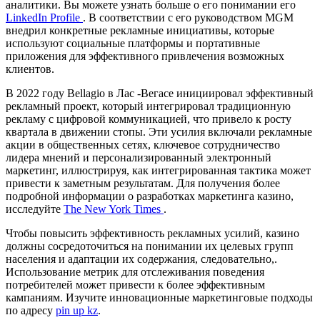
аналитики. Вы можете узнать больше о его понимании его
LinkedIn Profile
. В соответствии с его руководством MGM
внедрил конкретные рекламные инициативы, которые
используют социальные платформы и портативные
приложения для эффективного привлечения возможных
клиентов.
В 2022 году Bellagio в Лас -Вегасе инициировал эффективный
рекламный проект, который интегрировал традиционную
рекламу с цифровой коммуникацией, что привело к росту
квартала в движении стопы. Эти усилия включали рекламные
акции в общественных сетях, ключевое сотрудничество
лидера мнений и персонализированный электронный
маркетинг, иллюстрируя, как интегрированная тактика может
привести к заметным результатам. Для получения более
подробной информации о разработках маркетинга казино,
исследуйте
The New York Times
.
Чтобы повысить эффективность рекламных усилий, казино
должны сосредоточиться на понимании их целевых групп
населения и адаптации их содержания, следовательно,.
Использование метрик для отслеживания поведения
потребителей может привести к более эффективным
кампаниям. Изучите инновационные маркетинговые подходы
по адресу
pin up kz
.