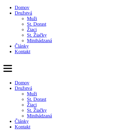
Domov
Družstvá
Muži
St. Dorast
Žiaci
St. Žiačky
Minihádzaná
Články
Kontakt
Domov
Družstvá
Muži
St. Dorast
Žiaci
St. Žiačky
Minihádzaná
Články
Kontakt