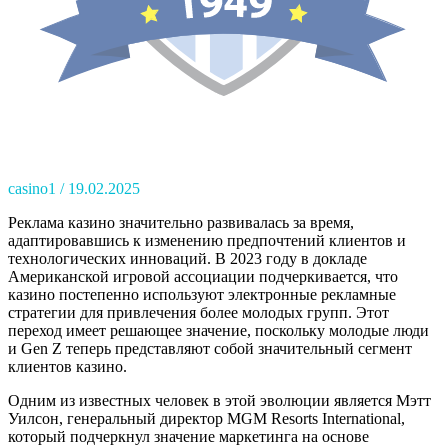
casino1
19.02.2025
Реклама казино значительно развивалась за время,
адаптировавшись к изменению предпочтений клиентов и
технологических инноваций. В 2023 году в докладе
Американской игровой ассоциации подчеркивается, что
казино постепенно используют электронные рекламные
стратегии для привлечения более молодых групп. Этот
переход имеет решающее значение, поскольку молодые люди
и Gen Z теперь представляют собой значительный сегмент
клиентов казино.
Одним из известных человек в этой эволюции является Мэтт
Уилсон, генеральный директор MGM Resorts International,
который подчеркнул значение маркетинга на основе