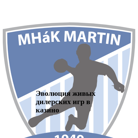
Эволюция живых
дилерских игр в
казино