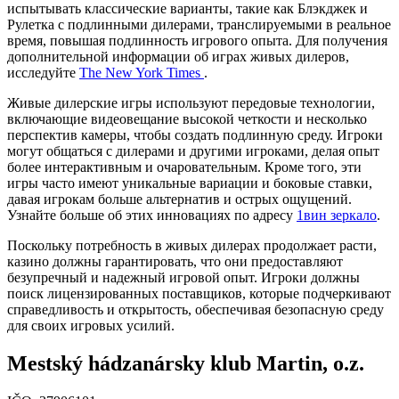
испытывать классические варианты, такие как Блэкджек и
Рулетка с подлинными дилерами, транслируемыми в реальное
время, повышая подлинность игрового опыта. Для получения
дополнительной информации об играх живых дилеров,
исследуйте
The New York Times
.
Живые дилерские игры используют передовые технологии,
включающие видеовещание высокой четкости и несколько
перспектив камеры, чтобы создать подлинную среду. Игроки
могут общаться с дилерами и другими игроками, делая опыт
более интерактивным и очаровательным. Кроме того, эти
игры часто имеют уникальные вариации и боковые ставки,
давая игрокам больше альтернатив и острых ощущений.
Узнайте больше об этих инновациях по адресу
1вин зеркало
.
Поскольку потребность в живых дилерах продолжает расти,
казино должны гарантировать, что они предоставляют
безупречный и надежный игровой опыт. Игроки должны
поиск лицензированных поставщиков, которые подчеркивают
справедливость и открытость, обеспечивая безопасную среду
для своих игровых усилий.
Mestský hádzanársky klub Martin, o.z.