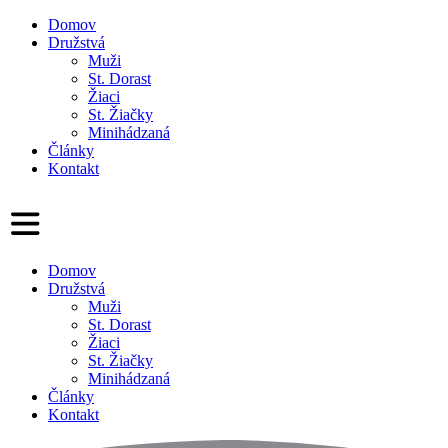
Domov
Družstvá
Muži
St. Dorast
Žiaci
St. Žiačky
Minihádzaná
Články
Kontakt
Domov
Družstvá
Muži
St. Dorast
Žiaci
St. Žiačky
Minihádzaná
Články
Kontakt