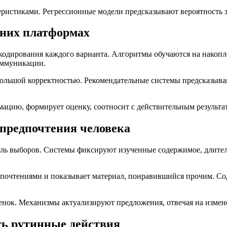
еристиками. Регрессионные модели предсказывают вероятность 
шних платформах
кодирования каждого варианта. Алгоритмы обучаются на накопле
оммуникации.
 большой корректностью. Рекомендательные системы предсказыв
ацию, формирует оценку, соотносит с действительным результат
 предпочтения человека
ль выборов. Системы фиксируют изученные содержимое, длитель
дпочтениями и показывает материал, понравившийся прочим. Со
ок. Механизмы актуализируют предложения, отвечая на измене
ть рутинные действия