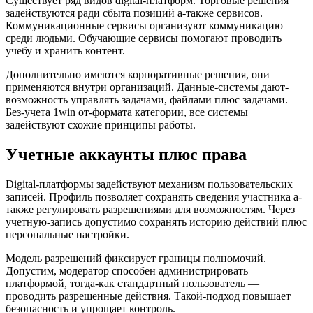
Существует ряд видов digital-платформ. Торговые решения
задействуются ради сбыта позиций а-также сервисов.
Коммуникационные сервисы организуют коммуникацию
среди людьми. Обучающие сервисы помогают проводить
учебу и хранить контент.
Дополнительно имеются корпоративные решения, они
применяются внутри организаций. Данные-системы дают-
возможность управлять задачами, файлами плюс задачами.
Без-учета 1win от-формата категории, все системы
задействуют схожие принципы работы.
Учетные аккаунты плюс права
Digital-платформы задействуют механизм пользовательских
записей. Профиль позволяет сохранять сведения участника а-
также регулировать разрешениями для возможностям. Через
учетную-запись допустимо сохранять историю действий плюс
персональные настройки.
Модель разрешений фиксирует границы полномочий.
Допустим, модератор способен администрировать
платформой, тогда-как стандартный пользователь —
проводить разрешенные действия. Такой-подход повышает
безопасность и упрощает контроль.