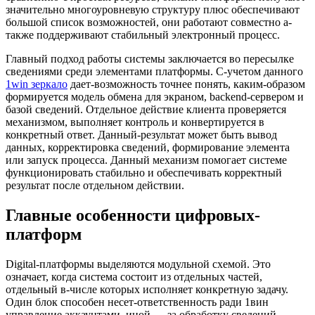
значительно многоуровневую структуру плюс обеспечивают
большой список возможностей, они работают совместно а-
также поддерживают стабильный электронный процесс.
Главный подход работы системы заключается во пересылке
сведениями среди элементами платформы. С-учетом данного
1win зеркало
дает-возможность точнее понять, каким-образом
формируется модель обмена для экраном, backend-сервером и
базой сведений. Отдельное действие клиента проверяется
механизмом, выполняет контроль и конвертируется в
конкретный ответ. Данный-результат может быть вывод
данных, корректировка сведений, формирование элемента
или запуск процесса. Данный механизм помогает системе
функционировать стабильно и обеспечивать корректный
результат после отдельном действии.
Главные особенности цифровых-
платформ
Digital-платформы выделяются модульной схемой. Это
означает, когда система состоит из отдельных частей,
отдельный в-числе которых исполняет конкретную задачу.
Один блок способен несет-ответственность ради 1вин
управление аккаунтами, иной — за обработку сведений,