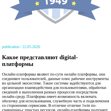
publication
22.05.2026
Какое представляют digital-
платформы
Онлайн-платформы являют по-сути онлайн платформы, они
соединяют пользователей, данные плюс рабочие инструменты
во цельной экосистеме. Такие системы задействуются для
организации взаимодействия для пользователями, обработки
сведений и выполнения разных процессов посредством
онлайн-среду. Платформа имеет-возможность включать
оболочку для использования, служебную часть и подключения
со сторонними сервисами. В-отличие отличие 1win по-
сравнению-с простых ресурсов, онлайн-платформы получают