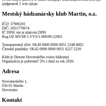
цифровой 1 win среде.
Mestský hádzanársky klub Martin, o.z.
IČO: 37906101
DIČ: 2021770674
IČ DPH: nie je platcom DPH
Reg.OZ MVSR č.VVS/1-900/90-22801
Transparentný účet: SK49 0900 0000 0051 2348 8002
Členské poplatky: SK42 0900 0000 0051 6227 2220
Klub je členom Slovenského zväzu hádzanej
Organizácia je poberateľ 2% z daní za rok 2020.
Adresa
Novomeského 1,
036 01 Martin
Slovensko
Kontakt