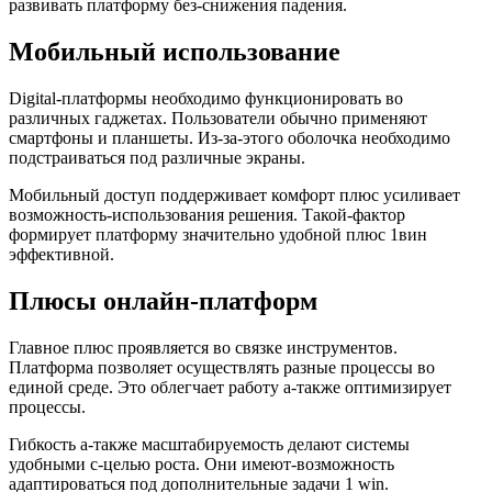
развивать платформу без-снижения падения.
Мобильный использование
Digital-платформы необходимо функционировать во
различных гаджетах. Пользователи обычно применяют
смартфоны и планшеты. Из-за-этого оболочка необходимо
подстраиваться под различные экраны.
Мобильный доступ поддерживает комфорт плюс усиливает
возможность-использования решения. Такой-фактор
формирует платформу значительно удобной плюс 1вин
эффективной.
Плюсы онлайн-платформ
Главное плюс проявляется во связке инструментов.
Платформа позволяет осуществлять разные процессы во
единой среде. Это облегчает работу а-также оптимизирует
процессы.
Гибкость а-также масштабируемость делают системы
удобными с-целью роста. Они имеют-возможность
адаптироваться под дополнительные задачи 1 win.