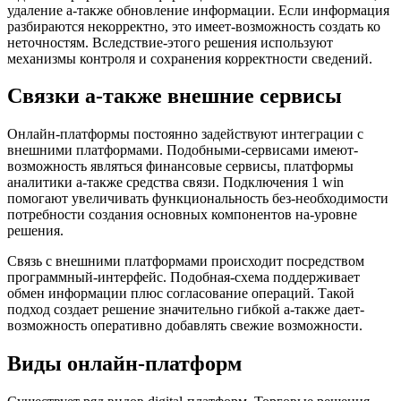
удаление а-также обновление информации. Если информация
разбираются некорректно, это имеет-возможность создать ко
неточностям. Вследствие-этого решения используют
механизмы контроля и сохранения корректности сведений.
Связки а-также внешние сервисы
Онлайн-платформы постоянно задействуют интеграции с
внешними платформами. Подобными-сервисами имеют-
возможность являться финансовые сервисы, платформы
аналитики а-также средства связи. Подключения 1 win
помогают увеличивать функциональность без-необходимости
потребности создания основных компонентов на-уровне
решения.
Связь с внешними платформами происходит посредством
программный-интерфейс. Подобная-схема поддерживает
обмен информации плюс согласование операций. Такой
подход создает решение значительно гибкой а-также дает-
возможность оперативно добавлять свежие возможности.
Виды онлайн-платформ