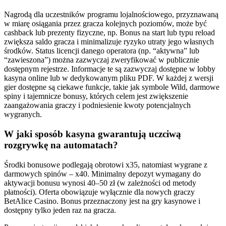
Nagrodą dla uczestników programu lojalnościowego, przyznawaną
w miarę osiągania przez gracza kolejnych poziomów, może być
cashback lub prezenty fizyczne, np. Bonus na start lub typu reload
zwiększa saldo gracza i minimalizuje ryzyko utraty jego własnych
środków. Status licencji danego operatora (np. “aktywna” lub
“zawieszona”) można zazwyczaj zweryfikować w publicznie
dostępnym rejestrze. Informacje te są zazwyczaj dostępne w lobby
kasyna online lub w dedykowanym pliku PDF. W każdej z wersji
gier dostępne są ciekawe funkcje, takie jak symbole Wild, darmowe
spiny i tajemnicze bonusy, których celem jest zwiększenie
zaangażowania graczy i podniesienie kwoty potencjalnych
wygranych.
W jaki sposób kasyna gwarantują uczciwą
rozgrywkę na automatach?
Środki bonusowe podlegają obrotowi x35, natomiast wygrane z
darmowych spinów – x40. Minimalny depozyt wymagany do
aktywacji bonusu wynosi 40–50 zł (w zależności od metody
płatności). Oferta obowiązuje wyłącznie dla nowych graczy
BetAlice Casino. Bonus przeznaczony jest na gry kasynowe i
dostępny tylko jeden raz na gracza.