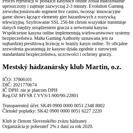
Proces rejestracji w polskich kasynach online został maksymalnie
uproszczony i zajmuje zazwyczaj 2-3 minuty. Evolution Gaming
zrewolucjonizowało segment live casino, tworząc innowacyjne
game shows łączące elementy gier hazardowych z rozrywką
telewizyjną. Szyfrowanie SSL 256-bit chroni wszystkie transmisje
danych między urządzeniem gracza a serwerami kasyna.
Współczesne kasyna online implementują wielowarstwowe systemy
bezpieczeństwa. Malta Gaming Authority uznawana jest za
najbardziej prestiżową licencję w branży kasyn online. Te oficjalne
zezwolenia gwarantują że kasyno działa zgodnie z surowymi
standardami bezpieczeństwa, uczciwości i ochrony graczy.
Mestský hádzanársky klub Martin, o.z.
IČO: 37906101
DIČ: 2021770674
IČ DPH: nie je platcom DPH
Reg.OZ MVSR č.VVS/1-900/90-22801
Transparentný účet: SK49 0900 0000 0051 2348 8002
Členské poplatky: SK42 0900 0000 0051 6227 2220
Klub je členom Slovenského zväzu hádzanej
Organizácia je poberateľ 2% z daní za rok 2020.