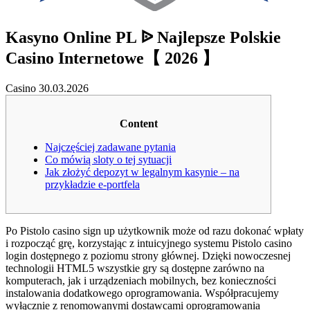
Kasyno Online PL ᐉ Najlepsze Polskie
Casino Internetowe【 2026 】
Casino
30.03.2026
Content
Najczęściej zadawane pytania
Co mówią sloty o tej sytuacji
Jak złożyć depozyt w legalnym kasynie – na
przykładzie e-portfela
Po Pistolo casino sign up użytkownik może od razu dokonać wpłaty
i rozpocząć grę, korzystając z intuicyjnego systemu Pistolo casino
login dostępnego z poziomu strony głównej. Dzięki nowoczesnej
technologii HTML5 wszystkie gry są dostępne zarówno na
komputerach, jak i urządzeniach mobilnych, bez konieczności
instalowania dodatkowego oprogramowania. Współpracujemy
wyłącznie z renomowanymi dostawcami oprogramowania