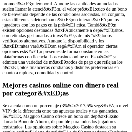
promoci&#xF3;n temporal. Aunque las cantidades anunciadas
suelen llamar la atenci&#xF3;n, el valor pr&#xE1;ctico de un bono
de bienvenida depende de las condiciones asociadas. En conjunto,
estas diferencias determinan c&#xF3;mo interact&#xFA;an los
jugadores con los pagos en la pr&#xE1;ctica. Tambi&#xE9;n
existen opciones destinadas &#xFA;nicamente a dep&#xF3;sitos,
con retiradas gestionadas a trav&#xE9;s de m&#xE9;todos
verificados alternativos. Aunque la disponibilidad y los
l&#xED;mites var&#xED;an seg&#xFA;n el operador, ciertas
opciones est&#xE1;n presentes de forma constante en las
plataformas con licencia. Los casinos online en Espa&#xF1;a
admiten una variedad de m&#xE9;todos de pago que reflejan los
h&#xE1;bitos financieros cotidianos y distintas preferencias en
cuanto a rapidez, comodidad y control.
Mejores casinos online con dinero real
por categor&#xED;as
Se calcula como un porcentaje (3%&#x2013;5% seg&#xFA;n nivel
VIP) de la diferencia entre tus apuestas totales y tus ganancias.
S&#xED;, Maggico Casino ofrece un bono sin dep&#xF3;sito
llamado Bono de Ahorro, disponible para todos los jugadores
registrados. Las opiniones sobre Maggico Casino destacan su