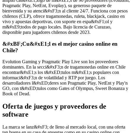
amplio cat&#xE1;logo de m&#xE1;s de 90 proveedores (Evolution,
Pragmatic Play, NetEnt, Evoplay), su generoso paquete de
bienvenida y su atenci&#xF3;n al cliente 24/7. Funciona con pesos
chilenos (CLP), ofrece tragamonedas, ruleta, blackjack, casino en
vivo y apuestas deportivas, con soporte en espa&#xF1;ol y
m&#xE9;todos de pago locales. Bajo licencia de Curazao,
disponible para jugadores chilenos desde 2023.
&#xBF;Cu&#xE1;l es el mejor casino online en
Chile?
Evolution Gaming y Pragmatic Play Live son los proveedores
dominantes. En la secci&#xF3;n de tragamonedas online en Chile
encontrar&#xE1;s los t&#xED;tulos m&#xE1;s populares con
informaci&#xF3;n de volatilidad y RTP por juego. Los
desarrolladores l&#xED;deres son Pragmatic Play, NetEnt y Play'n
GO, con t&#xED;tulos como Gates of Olympus, Sweet Bonanza y
Book of Dead.
Oferta de juegos y proveedores de
software
La marca se lanz&#xF3; de lleno al mercado local, con una oferta
tan buena en su casa de apuestas como en su casino online con