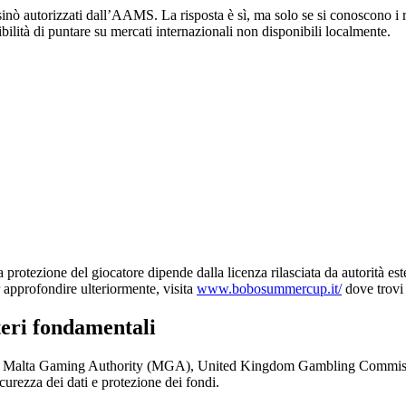
asinò autorizzati dall’AAMS. La risposta è sì, ma solo se si conoscono i r
bilità di puntare su mercati internazionali non disponibili localmente.
rotezione del giocatore dipende dalla licenza rilasciata da autorità ester
er approfondire ulteriormente, visita
www.bobosummercup.it/
dove trovi 
teri fondamentali
ate sono Malta Gaming Authority (MGA), United Kingdom Gambling Comm
sicurezza dei dati e protezione dei fondi.