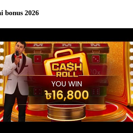
ai bonus 2026