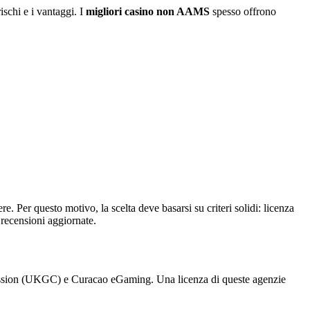
ischi e i vantaggi. I
migliori casino non AAMS
spesso offrono
e. Per questo motivo, la scelta deve basarsi su criteri solidi: licenza
recensioni aggiornate.
ission (UKGC) e Curacao eGaming. Una licenza di queste agenzie