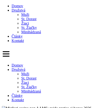
Domov
Družstvá
Muži
St. Dorast
Žiaci
St. Žiačky
Minihádzaná
Články
Kontakt
Domov
Družstvá
Muži
St. Dorast
Žiaci
St. Žiačky
Minihádzaná
Články
Kontakt