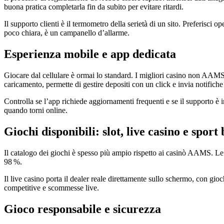
buona pratica completarla fin da subito per evitare ritardi.
Il supporto clienti è il termometro della serietà di un sito. Preferisci o
poco chiara, è un campanello d’allarme.
Esperienza mobile e app dedicata
Giocare dal cellulare è ormai lo standard. I migliori casino non AAM
caricamento, permette di gestire depositi con un click e invia notific
Controlla se l’app richiede aggiornamenti frequenti e se il supporto è in
quando torni online.
Giochi disponibili: slot, live casino e sport 
Il catalogo dei giochi è spesso più ampio rispetto ai casinò AAMS. L
98 %.
Il live casino porta il dealer reale direttamente sullo schermo, con gi
competitive e scommesse live.
Gioco responsabile e sicurezza