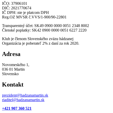
IČO: 37906101
DIČ: 2021770674
IČ DPH: nie je platcom DPH
Reg.OZ MVSR č.VVS/1-900/90-22801
Transparentný účet: SK49 0900 0000 0051 2348 8002
Členské poplatky: SK42 0900 0000 0051 6227 2220
Klub je členom Slovenského zväzu hádzanej
Organizácia je poberateľ 2% z daní za rok 2020.
Adresa
Novomeského 1,
036 01 Martin
Slovensko
Kontakt
prezident@hadzanamartin.sk
riaditel@hadzanamartin.sk
+421 907 360 521