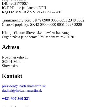
DIČ: 2021770674
IČ DPH: nie je platcom DPH
Reg.OZ MVSR č.VVS/1-900/90-22801
Transparentný účet: SK49 0900 0000 0051 2348 8002
Členské poplatky: SK42 0900 0000 0051 6227 2220
Klub je členom Slovenského zväzu hádzanej
Organizácia je poberateľ 2% z daní za rok 2020.
Adresa
Novomeského 1,
036 01 Martin
Slovensko
Kontakt
prezident@hadzanamartin.sk
riaditel@hadzanamartin.sk
+421 907 360 521