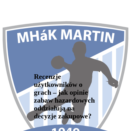
Recenzje
użytkowników o
grach – jak opinie
zabaw hazardowych
oddziałują na
decyzje zakupowe?