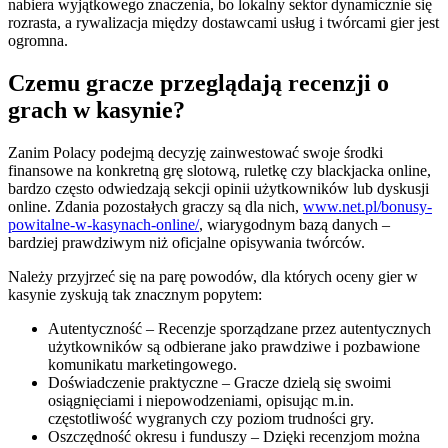
nabiera wyjątkowego znaczenia, bo lokalny sektor dynamicznie się
rozrasta, a rywalizacja między dostawcami usług i twórcami gier jest
ogromna.
Czemu gracze przeglądają recenzji o
grach w kasynie?
Zanim Polacy podejmą decyzję zainwestować swoje środki
finansowe na konkretną grę slotową, ruletkę czy blackjacka online,
bardzo często odwiedzają sekcji opinii użytkowników lub dyskusji
online. Zdania pozostałych graczy są dla nich,
www.net.pl/bonusy-
powitalne-w-kasynach-online/
, wiarygodnym bazą danych –
bardziej prawdziwym niż oficjalne opisywania twórców.
Należy przyjrzeć się na parę powodów, dla których oceny gier w
kasynie zyskują tak znacznym popytem:
Autentyczność – Recenzje sporządzane przez autentycznych
użytkowników są odbierane jako prawdziwe i pozbawione
komunikatu marketingowego.
Doświadczenie praktyczne – Gracze dzielą się swoimi
osiągnięciami i niepowodzeniami, opisując m.in.
częstotliwość wygranych czy poziom trudności gry.
Oszczędność okresu i funduszy – Dzięki recenzjom można