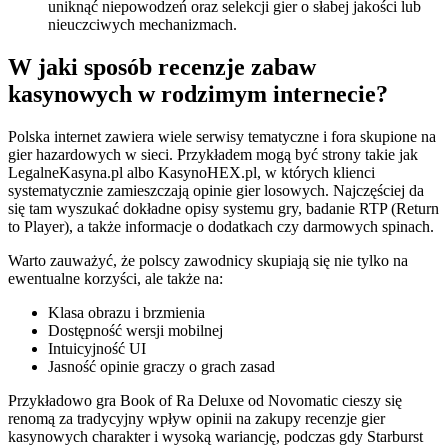
uniknąć niepowodzeń oraz selekcji gier o słabej jakości lub
nieuczciwych mechanizmach.
W jaki sposób recenzje zabaw
kasynowych w rodzimym internecie?
Polska internet zawiera wiele serwisy tematyczne i fora skupione na
gier hazardowych w sieci. Przykładem mogą być strony takie jak
LegalneKasyna.pl albo KasynoHEX.pl, w których klienci
systematycznie zamieszczają opinie gier losowych. Najczęściej da
się tam wyszukać dokładne opisy systemu gry, badanie RTP (Return
to Player), a także informacje o dodatkach czy darmowych spinach.
Warto zauważyć, że polscy zawodnicy skupiają się nie tylko na
ewentualne korzyści, ale także na:
Klasa obrazu i brzmienia
Dostępność wersji mobilnej
Intuicyjność UI
Jasność opinie graczy o grach zasad
Przykładowo gra Book of Ra Deluxe od Novomatic cieszy się
renomą za tradycyjny wpływ opinii na zakupy recenzje gier
kasynowych charakter i wysoką wariancję, podczas gdy Starburst