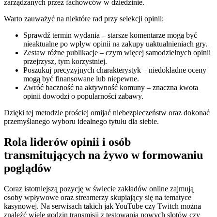
zarządzanych przez fachowców w dziedzinie.
Warto zauważyć na niektóre rad przy selekcji opinii:
Sprawdź termin wydania – starsze komentarze mogą być
nieaktualne po wpływ opinii na zakupy uaktualnieniach gry.
Zestaw różne publikacje – czym więcej samodzielnych opinii
przejrzysz, tym korzystniej.
Poszukuj precyzyjnych charakterystyk – niedokładne oceny
mogą być finansowane lub niepewne.
Zwróć baczność na aktywność komuny – znaczna kwota
opinii dowodzi o popularności zabawy.
Dzięki tej metodzie prościej omijać niebezpieczeństw oraz dokonać
przemyślanego wyboru idealnego tytułu dla siebie.
Rola liderów opinii i osób
transmitujących na żywo w formowaniu
poglądów
Coraz istotniejszą pozycję w świecie zakładów online zajmują
osoby wpływowe oraz streamerzy skupiający się na tematyce
kasynowej. Na serwisach takich jak YouTube czy Twitch można
znaleźć wiele godzin transmisji z testowania nowych slotów czy