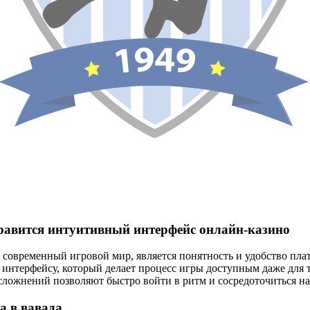
нравится интуитивный интерфейс онлайн-казино
современный игровой мир, является понятность и удобство пл
нтерфейсу, который делает процесс игры доступным даже для те
сложнений позволяют быстро войти в ритм и сосредоточиться на
а в вавада