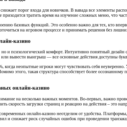
нижает порог входа для новичков. В вавада все элементы распо
е приходится тратить время на изучение сложных меню, что час
оению базовых функций. Это особенно важно для тех, кто вперв
оточиться на игровом процессе и принимать решения без лишни
нлайн-казино
 но и психологический комфорт. Интуитивно понятный дизайн сн
ку или вывести выигрыш — все основные действия доступны букв
%, когда неопытные игроки могут чувствовать себя неуверенно
омимо этого, такая структура способствует более осознанному п
вных онлайн-казино
нимание на несколько важных моментов. Во-первых, важно пров
ить скорость загрузки страниц и реакцию на действия – это нап
в современных онлайн-казино неотделим от удобства. Платформы
вил и снижает риск случайных ошибок при проведении транзакц