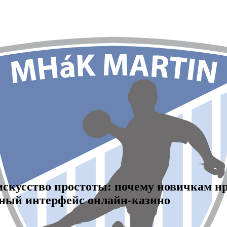
искусство простоты: почему новичкам н
ный интерфейс онлайн-казино