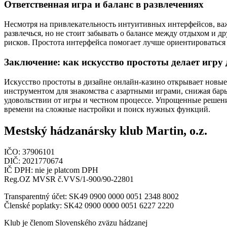
Ответственная игра и баланс в развлечениях
Несмотря на привлекательность интуитивных интерфейсов, важ
развлечься, но не стоит забывать о балансе между отдыхом и
рисков. Простота интерфейса помогает лучше ориентироваться
Заключение: как искусство простоты делает игру 
Искусство простоты в дизайне онлайн-казино открывает новые
инструментом для знакомства с азартными играми, снижая бар
удовольствии от игры и честном процессе. Упрощенные решени
времени на сложные настройки и поиск нужных функций.
Mestský hádzanársky klub Martin, o.z.
IČO: 37906101
DIČ: 2021770674
IČ DPH: nie je platcom DPH
Reg.OZ MVSR č.VVS/1-900/90-22801
Transparentný účet: SK49 0900 0000 0051 2348 8002
Členské poplatky: SK42 0900 0000 0051 6227 2220
Klub je členom Slovenského zväzu hádzanej