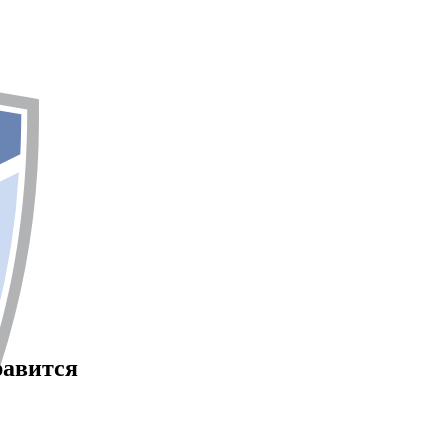
равится