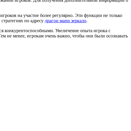
ержании игроков. Для получения дополнительной информации о
игроков на участие более регулярно. Эти функции не только
 стратегиях по адресу
драгон мани зеркало
.
ся конкурентоспособными. Увеличение опыта игрока с
ем не менее, игрокам очень важно, чтобы они были осознавать