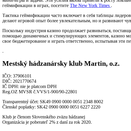
мини-игры и задачи. Эти усилия якобы привели к росту лояль
геймификации в играх, посетите
The New York Times
.
Тактика геймификации часто включает в себя таблицы лидеров
делают игровой опыт более увлекательным, но и развивают чув
Поскольку индустрия казино продолжает развиваться, поставщ
помощью динамичных и стимулирующих элементов, казино могут
свое бюджетирование и играть ответственно, испытывая эти п
.
Mestský hádzanársky klub Martin, o.z.
IČO: 37906101
DIČ: 2021770674
IČ DPH: nie je platcom DPH
Reg.OZ MVSR č.VVS/1-900/90-22801
Transparentný účet: SK49 0900 0000 0051 2348 8002
Členské poplatky: SK42 0900 0000 0051 6227 2220
Klub je členom Slovenského zväzu hádzanej
Organizácia je poberateľ 2% z daní za rok 2020.