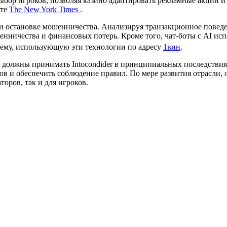
выбор игроков, позволяя казино адаптировать рекламные акции 
ите
The New York Times
.
и остановке мошенничества. Анализируя транзакционное поведе
енничества и финансовых потерь. Кроме того, чат-боты с AI ис
стему, использующую эти технологии по адресу
1вин
.
должны принимать Intocondider в принципиальных последствиях
в и обеспечить соблюдение правил. По мере развития отрасли,
оров, так и для игроков.