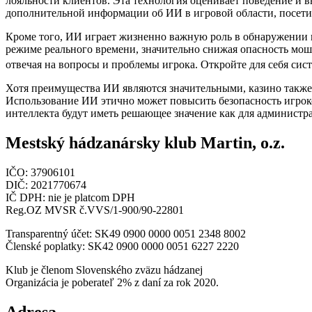
лояльности клиентов. Эта технология оценивает поведение и 
дополнительной информации об ИИ в игровой области, посет
Кроме того, ИИ играет жизненно важную роль в обнаружении 
режиме реального времени, значительно снижая опасность мош
отвечая на вопросы и проблемы игрока. Откройте для себя си
Хотя преимущества ИИ являются значительными, казино также 
Использование ИИ этично может повысить безопасность игроко
интеллекта будут иметь решающее значение как для администрат
Mestský hádzanársky klub Martin, o.z.
IČO: 37906101
DIČ: 2021770674
IČ DPH: nie je platcom DPH
Reg.OZ MVSR č.VVS/1-900/90-22801
Transparentný účet: SK49 0900 0000 0051 2348 8002
Členské poplatky: SK42 0900 0000 0051 6227 2220
Klub je členom Slovenského zväzu hádzanej
Organizácia je poberateľ 2% z daní za rok 2020.
Adresa